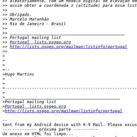
>>
>>
>>
>>
>>
>>
>>
>>
>>
>>
Portugal  lists.osgeo.org
>>
http://lists.osgeo.org/mailman/listinfo/portugal
>>
>
>
>
>
>
>
>
>
>
>
>
>
Portugal  lists.osgeo.org
>
http://lists.osgeo.org/mailman/listinfo/portugal
-- 

Sent from my Android device with K-9 Mail. Please excus
-------------- próxima parte ----------

Um anexo em HTML foi limpo...
