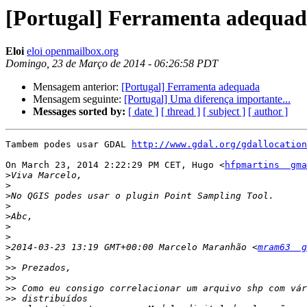
[Portugal] Ferramenta adequa
Eloi
eloi openmailbox.org
Domingo, 23 de Março de 2014 - 06:26:58 PDT
Mensagem anterior:
[Portugal] Ferramenta adequada
Mensagem seguinte:
[Portugal] Uma diferença importante...
Messages sorted by:
[ date ]
[ thread ]
[ subject ]
[ author ]
Tambem podes usar GDAL 
http://www.gdal.org/gdallocation
On March 23, 2014 2:22:29 PM CET, Hugo <
hfpmartins  gma
>
>
>
>
>
>
>
>
2014-03-23 13:19 GMT+00:00 Marcelo Maranhão <
mram63  g
>
>>
>>
>>
>>