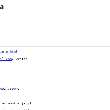
da
info.html
il.com
> wrote:

mail.com