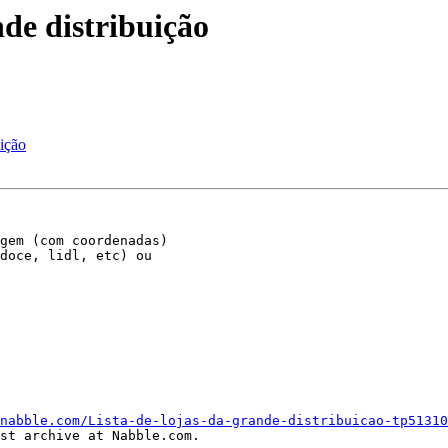
nde distribuição
uição
gem (com coordenadas)

doce, lidl, etc) ou

nabble.com/Lista-de-lojas-da-grande-distribuicao-tp51310