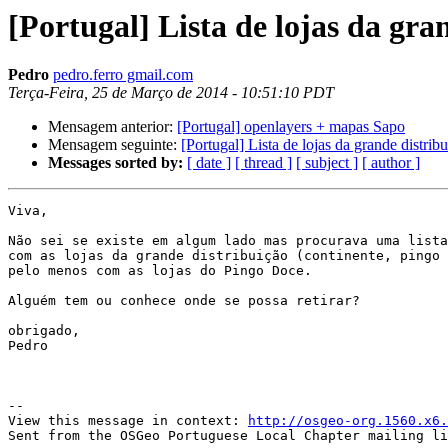
[Portugal] Lista de lojas da gra
Pedro
pedro.ferro gmail.com
Terça-Feira, 25 de Março de 2014 - 10:51:10 PDT
Mensagem anterior:
[Portugal] openlayers + mapas Sapo
Mensagem seguinte:
[Portugal] Lista de lojas da grande distrib
Messages sorted by:
[ date ]
[ thread ]
[ subject ]
[ author ]
Viva,

Não sei se existe em algum lado mas procurava uma lista
com as lojas da grande distribuição (continente, pingo 
pelo menos com as lojas do Pingo Doce.

Alguém tem ou conhece onde se possa retirar?

obrigado,

Pedro

--

View this message in context: 
http://osgeo-org.1560.x6.