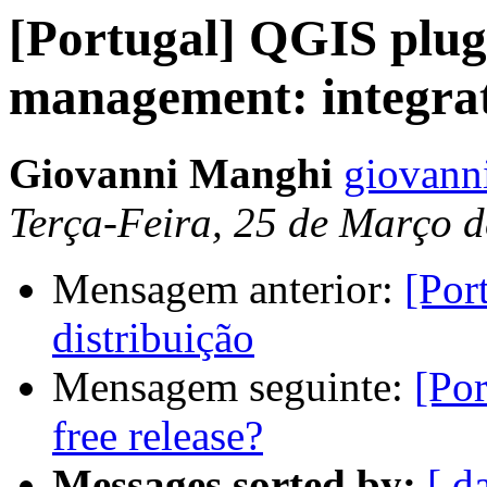
[Portugal] QGIS plug
management: integr
Giovanni Manghi
giovanni
Terça-Feira, 25 de Março 
Mensagem anterior:
[Por
distribuição
Mensagem seguinte:
[Por
free release?
Messages sorted by:
[ d