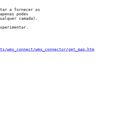
tar a fornecer os 

apenas podes 

ualquer camada).

xperimentar.

ts/wms_connect/wms_connector/get_map.htm