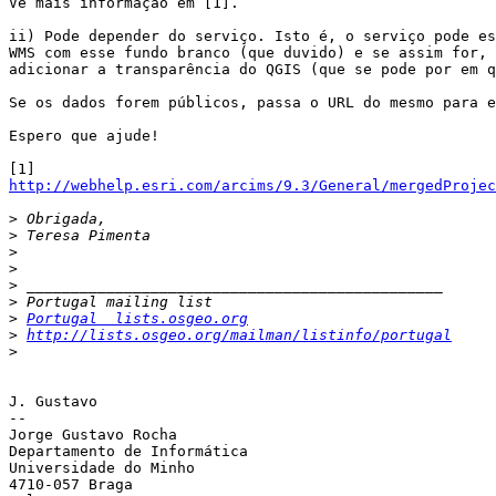
Vê mais informação em [1].

ii) Pode depender do serviço. Isto é, o serviço pode es
WMS com esse fundo branco (que duvido) e se assim for, 
adicionar a transparência do QGIS (que se pode por em q
Se os dados forem públicos, passa o URL do mesmo para e
Espero que ajude!

http://webhelp.esri.com/arcims/9.3/General/mergedProjec
>
>
>
>
>
>
>
Portugal  lists.osgeo.org
>
http://lists.osgeo.org/mailman/listinfo/portugal
>
J. Gustavo

-- 

Jorge Gustavo Rocha

Departamento de Informática

Universidade do Minho

4710-057 Braga
