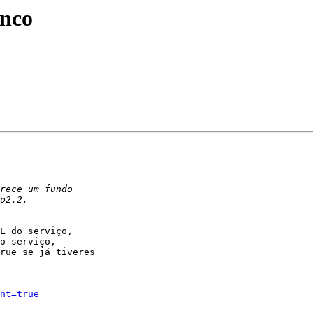
nco
L do serviço, 

o serviço, 

rue se já tiveres 

nt=true