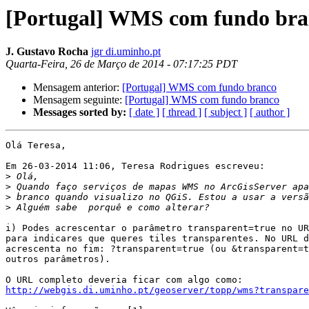
[Portugal] WMS com fundo bra
J. Gustavo Rocha
jgr di.uminho.pt
Quarta-Feira, 26 de Março de 2014 - 07:17:25 PDT
Mensagem anterior:
[Portugal] WMS com fundo branco
Mensagem seguinte:
[Portugal] WMS com fundo branco
Messages sorted by:
[ date ]
[ thread ]
[ subject ]
[ author ]
Olá Teresa,

Em 26-03-2014 11:06, Teresa Rodrigues escreveu:

>
>
>
>
i) Podes acrescentar o parâmetro transparent=true no UR
para indicares que queres tiles transparentes. No URL d
acrescenta no fim: ?transparent=true (ou &transparent=t
outros parâmetros).

http://webgis.di.uminho.pt/geoserver/topp/wms?transpare