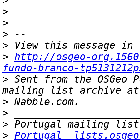
>
>
>
>
>
>
http://osgeo-org.1560
fundo-branco-tp5131212p
>
 Sent from the OSGeo P
>
>
>
>
Portugal  lists.osgeo