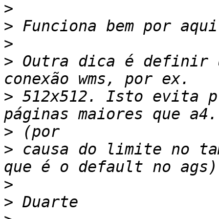
>
>
>
>
 Outra dica é definir 
>
 512x512. Isto evita p
>
>
 causa do limite no ta
>
>