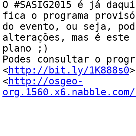
O ‪#‎SASIG2015‬ é já daqu
fica o programa provisór
do evento, ou seja, pod
alterações, mas é este o
plano ;)

Podes consultar o progr
<
http://bit.ly/1K888s0
>
<
http://osgeo-
org.1560.x6.nabble.com/
--
