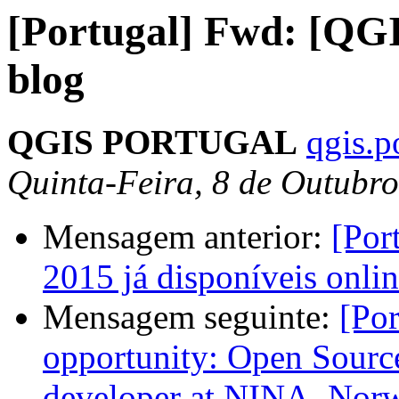
[Portugal] Fwd: [QGI
blog
QGIS PORTUGAL
qgis.p
Quinta-Feira, 8 de Outubr
Mensagem anterior:
[Por
2015 já disponíveis onli
Mensagem seguinte:
[Po
opportunity: Open Sourc
developer at NINA, Norw