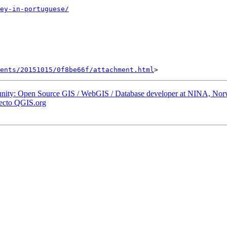
ey-in-portuguese/
ents/20151015/0f8be66f/attachment.html
unity: Open Source GIS / WebGIS / Database developer at NINA, Nor
jecto QGIS.org