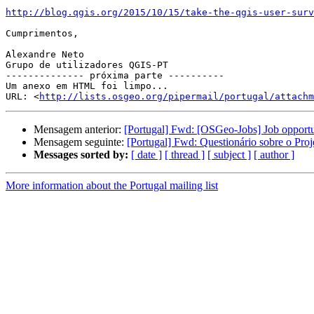
http://blog.qgis.org/2015/10/15/take-the-qgis-user-surv
Cumprimentos,

Alexandre Neto

Grupo de utilizadores QGIS-PT

-------------- próxima parte ----------

Um anexo em HTML foi limpo...

URL: <
http://lists.osgeo.org/pipermail/portugal/attachm
Mensagem anterior:
[Portugal] Fwd: [OSGeo-Jobs] Job opport
Mensagem seguinte:
[Portugal] Fwd: Questionário sobre o Pro
Messages sorted by:
[ date ]
[ thread ]
[ subject ]
[ author ]
More information about the Portugal mailing list