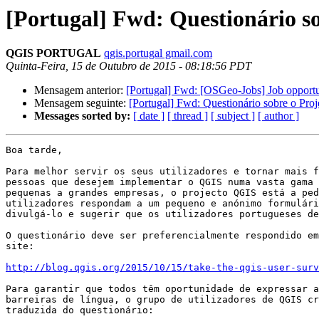
[Portugal] Fwd: Questionário s
QGIS PORTUGAL
qgis.portugal gmail.com
Quinta-Feira, 15 de Outubro de 2015 - 08:18:56 PDT
Mensagem anterior:
[Portugal] Fwd: [OSGeo-Jobs] Job opport
Mensagem seguinte:
[Portugal] Fwd: Questionário sobre o Pro
Messages sorted by:
[ date ]
[ thread ]
[ subject ]
[ author ]
Boa tarde,

Para melhor servir os seus utilizadores e tornar mais f
pessoas que desejem implementar o QGIS numa vasta gama 
pequenas a grandes empresas, o projecto QGIS está a ped
utilizadores respondam a um pequeno e anónimo formulári
divulgá-lo e sugerir que os utilizadores portugueses de
O questionário deve ser preferencialmente respondido em
site:

http://blog.qgis.org/2015/10/15/take-the-qgis-user-surv
Para garantir que todos têm oportunidade de expressar a
barreiras de língua, o grupo de utilizadores de QGIS cr
traduzida do questionário:
