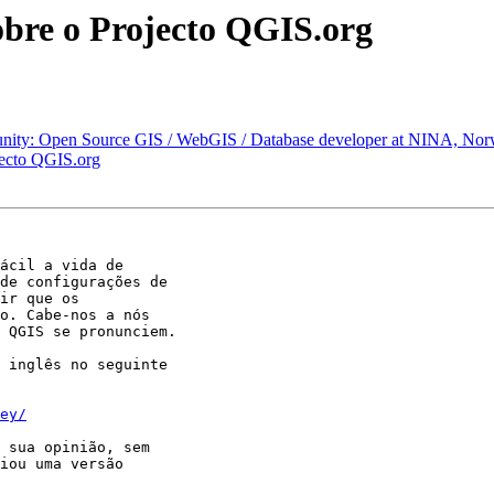
obre o Projecto QGIS.org
unity: Open Source GIS / WebGIS / Database developer at NINA, Nor
jecto QGIS.org
ácil a vida de

de configurações de

ir que os

o. Cabe-nos a nós

 QGIS se pronunciem.

 inglês no seguinte

ey/
 sua opinião, sem

iou uma versão
