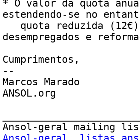
* O valor da quota anua
estendendo-se no entant
   quota reduzida (12€)
desempregados e reformad
Cumprimentos,

-- 

Marcos Marado

ANSOL.org

_______________________
Ansol-geral  listas.ans