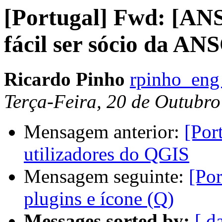
[Portugal] Fwd: [AN
fácil ser sócio da A
Ricardo Pinho
rpinho_eng
Terça-Feira, 20 de Outubr
Mensagem anterior:
[Por
utilizadores do QGIS
Mensagem seguinte:
[Por
plugins e ícone (Q)
Messages sorted by:
[ d