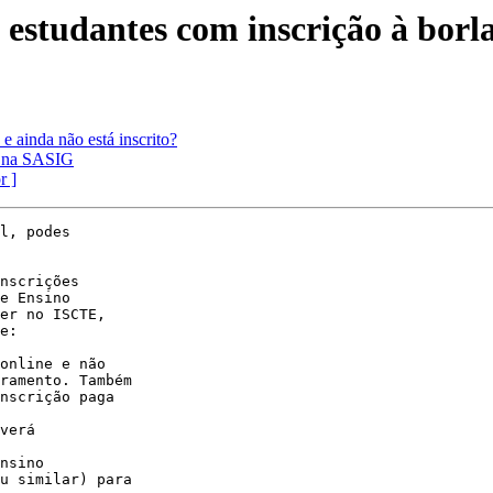
0 estudantes com inscrição à bor
 ainda não está inscrito?
T na SASIG
r ]
l, podes

nscrições

e Ensino

er no ISCTE,

online e não

ramento. Também

nscrição paga

verá

nsino

u similar) para
