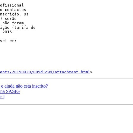
ofissional

o contactos

nscrição. Os

) serão

 não foram

ição (tarifa de

 2015.

ents/20150920/005d1c99/attachment.html
 ainda não está inscrito?
T na SASIG
r ]