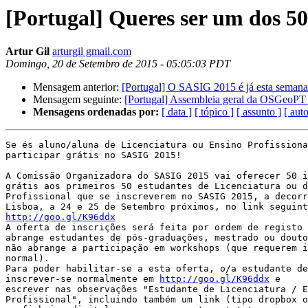
[Portugal] Queres ser um dos 5
Artur Gil
arturgil gmail.com
Domingo, 20 de Setembro de 2015 - 05:05:03 PDT
Mensagem anterior:
[Portugal] O SASIG 2015 é já esta semana e
Mensagem seguinte:
[Portugal] Assembleia geral da OSGeoP
Mensagens ordenadas por:
[ data ]
[ tópico ]
[ assunto ]
[ auto
Se és aluno/aluna de Licenciatura ou Ensino Profissiona
participar grátis no SASIG 2015!

A Comissão Organizadora do SASIG 2015 vai oferecer 50 i
grátis aos primeiros 50 estudantes de Licenciatura ou d
Profissional que se inscreverem no SASIG 2015, a decorr
http://goo.gl/K96ddx

A oferta de inscrições será feita por ordem de registo 
abrange estudantes de pós-graduações, mestrado ou douto
não abrange a participação em workshops (que requerem i
normal).

Para poder habilitar-se a esta oferta, o/a estudante de
inscrever-se normalmente em 
http://goo.gl/K96ddx
 e

escrever nas observações "Estudante de Licenciatura / E
Profissional", incluindo também um link (tipo dropbox o