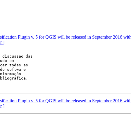
ification Plugin v. 5 for QGIS will be released in September 2016 wi
r ]
 discussão das

udo em

cer todas as

do software

nformação

bliográfica,

ification Plugin v. 5 for QGIS will be released in September 2016 wi
r ]