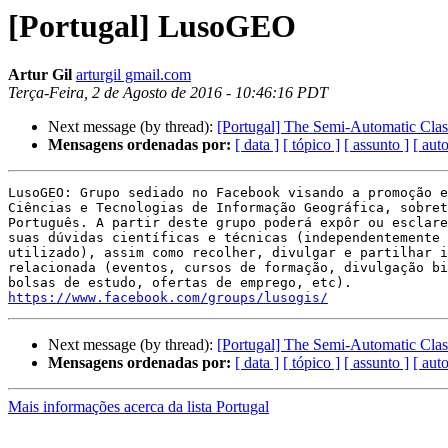
[Portugal] LusoGEO
Artur Gil
arturgil gmail.com
Terça-Feira, 2 de Agosto de 2016 - 10:46:16 PDT
Next message (by thread):
[Portugal] The Semi-Automatic Class
Mensagens ordenadas por:
[ data ]
[ tópico ]
[ assunto ]
[ auto
LusoGEO: Grupo sediado no Facebook visando a promoção e
Ciências e Tecnologias de Informação Geográfica, sobret
Português. A partir deste grupo poderá expôr ou esclare
suas dúvidas científicas e técnicas (independentemente 
utilizado), assim como recolher, divulgar e partilhar i
relacionada (eventos, cursos de formação, divulgação bi
https://www.facebook.com/groups/lusogis/
Next message (by thread):
[Portugal] The Semi-Automatic Class
Mensagens ordenadas por:
[ data ]
[ tópico ]
[ assunto ]
[ auto
Mais informações acerca da lista Portugal