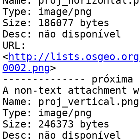
Name: proj_horizontal.pn
Type: image/png

Size: 186077 bytes

Desc: não disponível

URL: 
<
http://lists.osgeo.org
0002.png
>

-------------- próxima 
A non-text attachment w
Name: proj_vertical.png

Type: image/png

Size: 246373 bytes

Desc: não disponível
