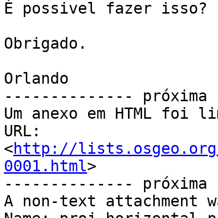
É possivel fazer isso?

Obrigado.

Orlando

-------------- próxima 
Um anexo em HTML foi li
URL: 
<
http://lists.osgeo.org
0001.html
>

-------------- próxima 
A non-text attachment w