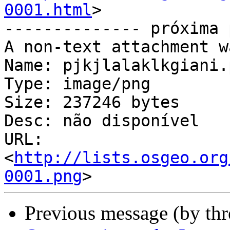
0001.html
>

-------------- próxima 
A non-text attachment w
Name: pjkjlalaklkgiani.p
Type: image/png

Size: 237246 bytes

Desc: não disponível

URL: 
<
http://lists.osgeo.org
0001.png
Previous message (by th