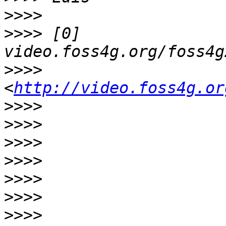
>>>>
>>>>
 [0] 
>>>>
<
http://video.foss4g.or
>>>>
>>>>
>>>>
>>>>
>>>>
>>>>
>>>>