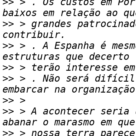
>>
 > . Os custos em Por
>>
 > grandes patrocinad
>>
 > . A Espanha é mesm
>>
>>
 > . Não será difícil
>>
>>
 > A acontecer seria 
>>