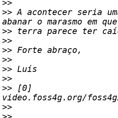
>>
>>
 A acontecer seria um
>>
>>
>>
>>
>>
>>
>>
 [0] 
>>
>>