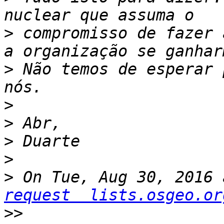
>
 compromisso de fazer 
>
 Não temos de esperar 
>
>
>
>
>
 On Tue, Aug 30, 2016 
request  lists.osgeo.or
>>