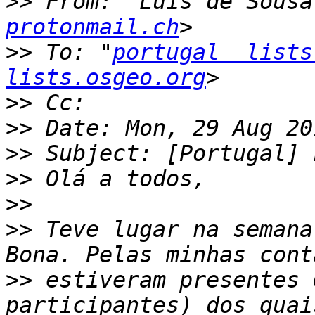
>>
 From: "Luí­s de Sousa
protonmail.ch
>>
 To: "
portugal  lists
lists.osgeo.org
>>
>>
>>
>>
>>
>>
 Teve lugar na semana
>>
 estiveram presentes 