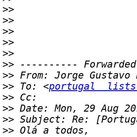
>>
>>
>>
>>
>>
>>
>>
 From: Jorge Gustavo 
>>
 To: <
portugal  lists
>>
>>
>>
>>