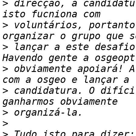
>
 direcção, a candidatu
>
 voluntários, portanto
>
 lançar a este desafio
>
 obviamente apoiará! A
>
 candidatura. O difíci
>
>
>
 Tudo isto para dizer: