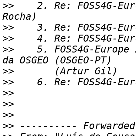
>>
    2. Re: FOSS4G-Eur
>>
>>
>>
    5. FOSS4G-Europe 
>>
>>
>>
>>
>>
>>