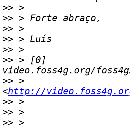
>>
>>
>>
>>
>>
>>
 > [0] 
>>
 > 
<
http://video.foss4g.or
>>
>>
>>