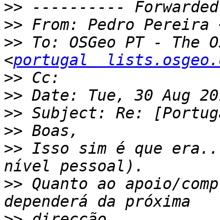
>>
>>
 From: Pedro Pereira 
>>
 To: OSGeo PT - The O
<
portugal  lists.osgeo.
>>
>>
>>
>>
>>
 Isso sim é que era..
>>
 Quanto ao apoio/comp
>>