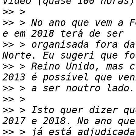
>>
>>
 > No ano que vem a F
>>
 > organisada fora da
>>
 > Reino Unido, mas c
>>
>>
>>
 > Isto quer dizer qu
>>
 > já está adjudicada