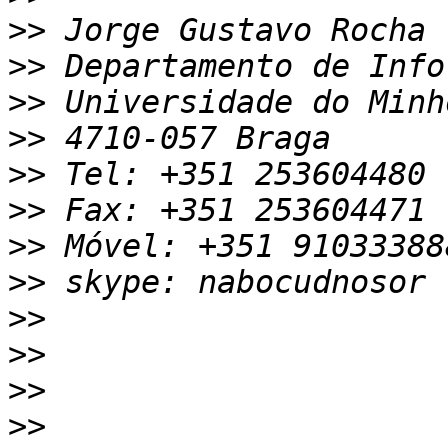
>>
>>
>>
>>
>>
>>
>>
>>
>>
>>
>>
>>