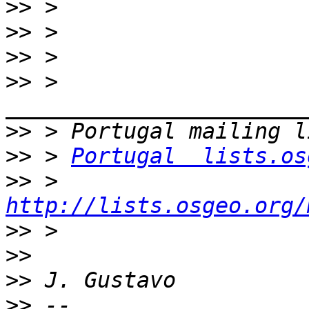
>>
>>
>>
>>
 > 
>>
>>
 > 
Portugal  lists.os
>>
 > 
http://lists.osgeo.org/
>>
>>
>>
>>