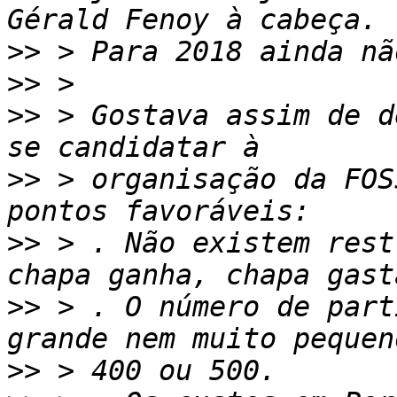
>>
>>
>>
 > Gostava assim de d
>>
 > organisação da FOS
>>
 > . Não existem rest
>>
 > . O número de part
>>