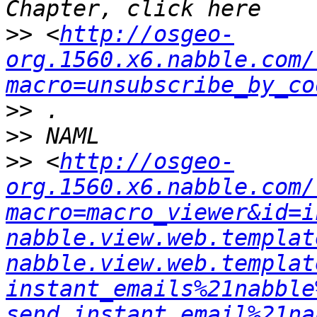
>>
 <
http://osgeo-
org.1560.x6.nabble.com/
macro=unsubscribe_by_co
>>
>>
>>
 <
http://osgeo-
org.1560.x6.nabble.com/
macro=macro_viewer&id=i
nabble.view.web.templat
nabble.view.web.templat
instant_emails%21nabble
send_instant_email%21na