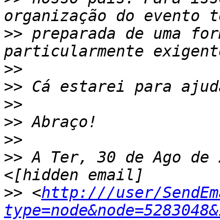
>>
 preparada de uma for
>>
>>
>>
>>
>>
>>
 A Ter, 30 de Ago de 
>>
 <
http:///user/SendEm
type=node&node=5283048&