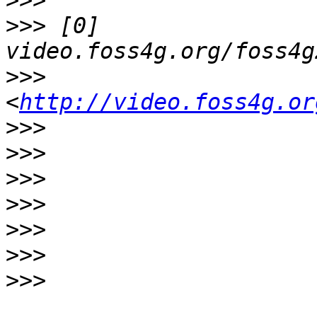
>>>
>>>
 [0] 
>>>
<
http://video.foss4g.or
>>>
>>>
>>>
>>>
>>>
>>>
>>>