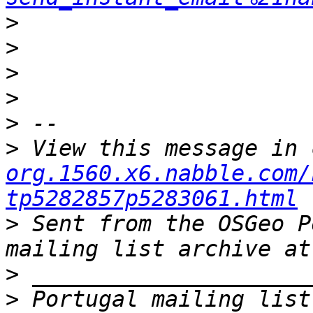
>
>
>
>
>
>
 View this message in 
org.1560.x6.nabble.com/
tp5282857p5283061.html
>
 Sent from the OSGeo P
>
>