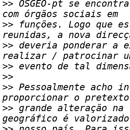
>>
 OSGEO-pt se encontra
>>
 funções. Logo que es
>>
 deveria ponderar a e
>>
>>
>>
 Pessoalmente acho in
>>
 grande alteração na 
>>
 nosso país. Para iss