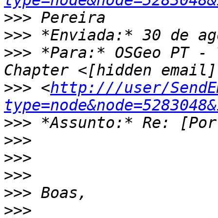
type=node&node=5283048&
>>>
>>>
>>>
 *Para:* OSGeo PT - 
>>>
 <
http:///user/SendE
type=node&node=5283048&
>>>
>>>
>>>
>>>
>>>
>>>