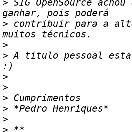
>
 SIG OpenSource achou 
>
 contribuir para a alt
>
>
 A titulo pessoal esta
>
>
>
>
>
>