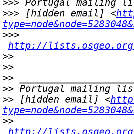
>>>
>>>
 [hidden email] <
htt
type=node&node=5283048&
>>>
http://lists.osgeo.org
>>
>>
>>
>>
>>
 [hidden email] <
http
type=node&node=5283048&
>>
http://lists.osgeo.org