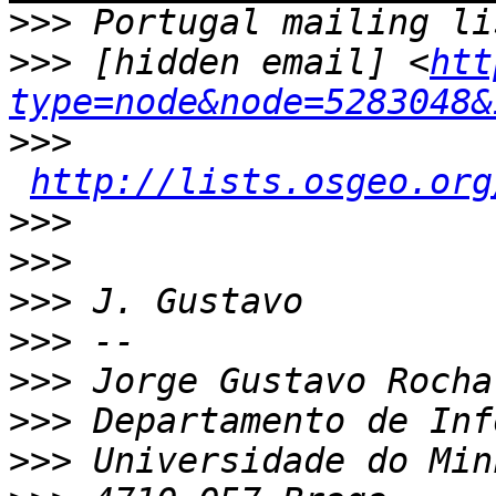
>>>
>>>
 [hidden email] <
htt
type=node&node=5283048&
>>>
http://lists.osgeo.org
>>>
>>>
>>>
>>>
>>>
>>>
>>>