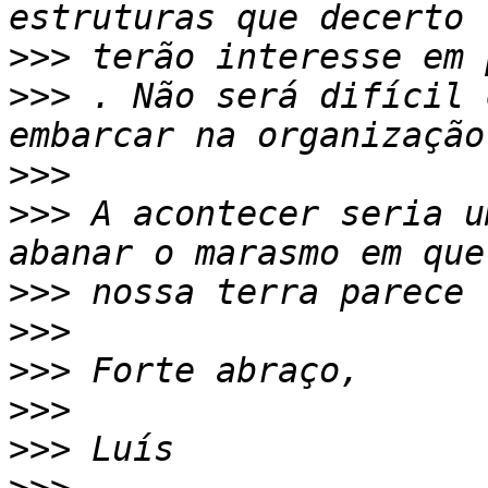
>>>
>>>
 . Não será difícil 
>>>
>>>
 A acontecer seria u
>>>
>>>
>>>
>>>
>>>