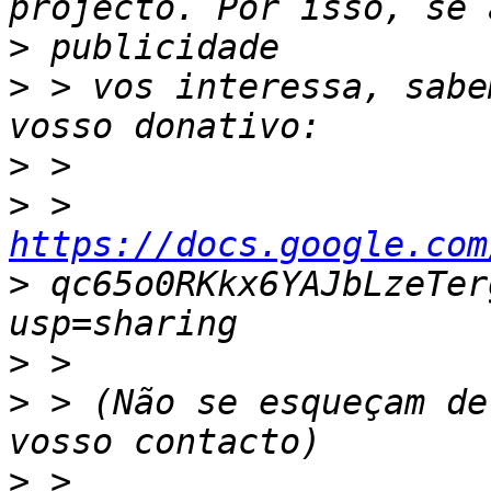
>
>
 > vos interessa, sabe
>
>
 > 
https://docs.google.com
>
 qc65o0RKkx6YAJbLzeTer
>
>
 > (Não se esqueçam de
>