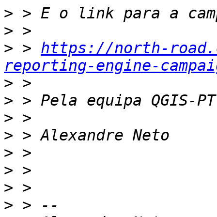
>
>
>
 > 
https://north-road.
reporting-engine-campai
>
>
>
>
>
>
>
>