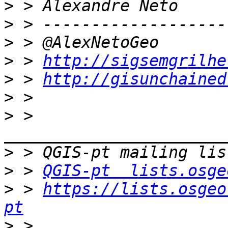
>
>
>
>
 > 
http://sigsemgrilhe
>
 > 
http://gisunchained
>
>
 > 
>
>
 > 
QGIS-pt  lists.osge
>
 > 
https://lists.osgeo
pt
>