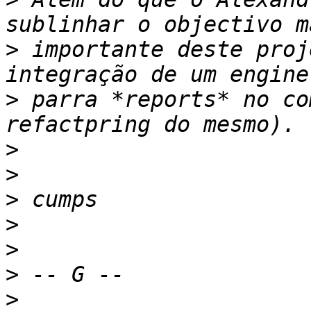
>
 importante deste proj
>
 parra *reports* no co
>
>
>
>
>
>
>