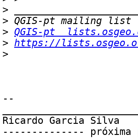
>
>
>
QGIS-pt  lists.osgeo.
>
https://lists.osgeo.o
>
-- 

_______________________
Ricardo Garcia Silva

-------------- próxima 