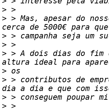
>
>
>
 > Mas, apesar do noss
>
>
>
 > A dois dias do fim 
>
>
 > contributos de empr
>
>