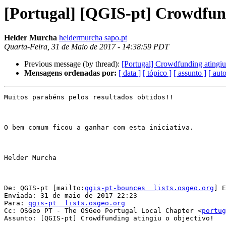
[Portugal] [QGIS-pt] Crowdfund
Helder Murcha
heldermurcha sapo.pt
Quarta-Feira, 31 de Maio de 2017 - 14:38:59 PDT
Previous message (by thread):
[Portugal] Crowdfunding atingiu
Mensagens ordenadas por:
[ data ]
[ tópico ]
[ assunto ]
[ auto
Muitos parabéns pelos resultados obtidos!!

O bem comum ficou a ganhar com esta iniciativa.

Helder Murcha

De: QGIS-pt [mailto:
qgis-pt-bounces  lists.osgeo.org
] E
Enviada: 31 de maio de 2017 22:23

Para: 
qgis-pt  lists.osgeo.org
Cc: OSGeo PT - The OSGeo Portugal Local Chapter <
portug
Assunto: [QGIS-pt] Crowdfunding atingiu o objectivo!
