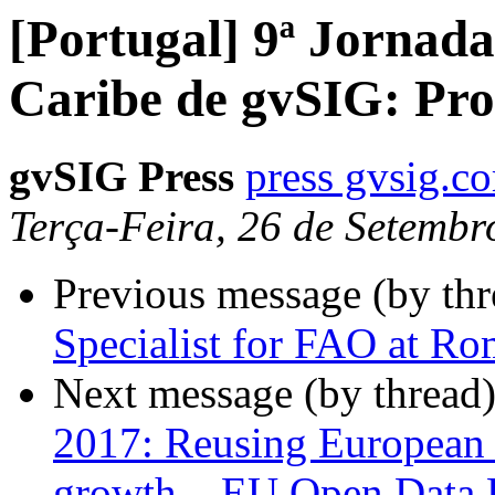
[Portugal] 9ª Jornad
Caribe de gvSIG: Pro
gvSIG Press
press gvsig.c
Terça-Feira, 26 de Setemb
Previous message (by th
Specialist for FAO at Rom
Next message (by thread
2017: Reusing European 
growth – EU Open Data 