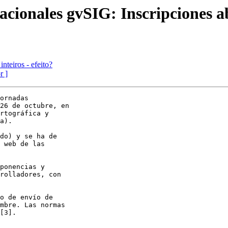
acionales gvSIG: Inscripciones a
nteiros - efeito?
r ]
ornadas 

26 de octubre, en 

rtográfica y 

a).

do) y se ha de 

 web de las 

ponencias y 

rolladores, con 

o de envío de 

mbre. Las normas 

[3].
