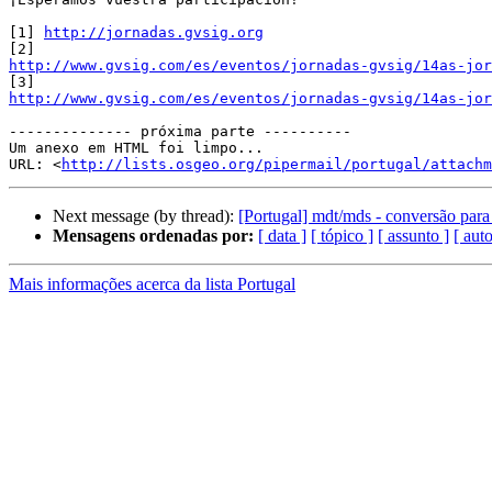
[1] 
http://jornadas.gvsig.org
http://www.gvsig.com/es/eventos/jornadas-gvsig/14as-jor
http://www.gvsig.com/es/eventos/jornadas-gvsig/14as-jor
-------------- próxima parte ----------

Um anexo em HTML foi limpo...

URL: <
http://lists.osgeo.org/pipermail/portugal/attachm
Next message (by thread):
[Portugal] mdt/mds - conversão para i
Mensagens ordenadas por:
[ data ]
[ tópico ]
[ assunto ]
[ auto
Mais informações acerca da lista Portugal