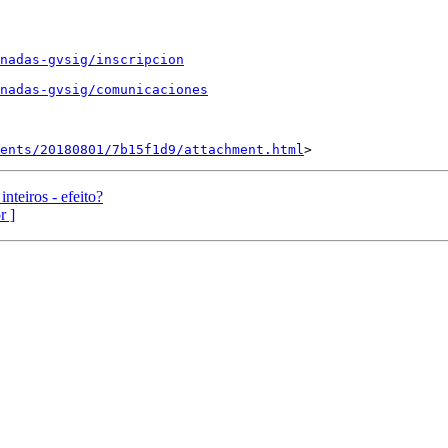
nadas-gvsig/inscripcion
nadas-gvsig/comunicaciones
ents/20180801/7b15f1d9/attachment.html
nteiros - efeito?
r ]