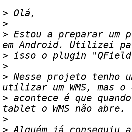
>
>
>
 Estou a preparar um p
>
>
>
 Nesse projeto tenho u
>
 acontece é que quando
>
>