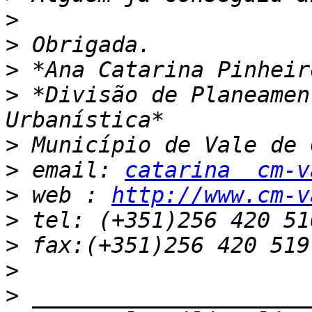
>
>
>
>
 *Divisão de Planeamen
>
>
 email: 
catarina  cm-v
>
 web : 
http://www.cm-v
>
>
>
>