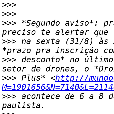
>>>
>>>
>>>
 *Segundo aviso*: pr
>>>
 na sexta (31/8) às 
>>>
 desconto* no último
>>>
 Plus* <
http://mundo
M=1901656&N=7140&L=2114
>>>
 acontece de 6 a 8 d