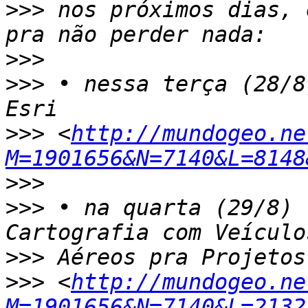
>>>
 nos próximos dias, 
>>>
>>>
 • nessa terça (28/8
>>>
 <
http://mundogeo.ne
M=1901656&N=7140&L=8148
>>>
>>>
 • na quarta (29/8) 
>>>
>>>
 <
http://mundogeo.ne
M=1901656&N=7140&L=2132