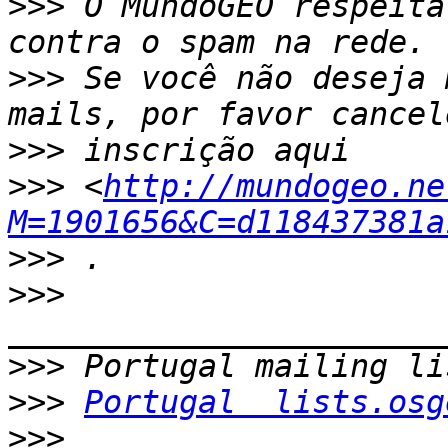
>>>
 O MundoGEO respeita
>>>
 Se você não deseja 
>>>
>>>
 <
http://mundogeo.ne
M=1901656&C=d118437381a
>>>
>>>
>>>
>>>
Portugal  lists.osg
>>>