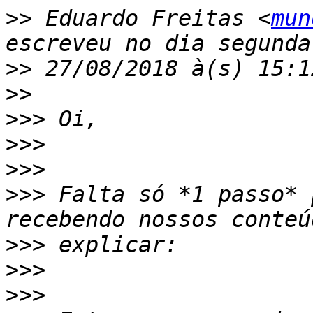
>>
 Eduardo Freitas <
mun
>>
>>
>>>
>>>
>>>
>>>
 Falta só *1 passo* 
>>>
>>>
>>>