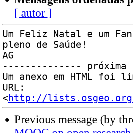
[ autor ]
Um Feliz Natal e um Fan
pleno de Saúde!

AG

-------------- próxima 
Um anexo em HTML foi li
URL: 
<
http://lists.osgeo.org
Previous message (by th
MOOC on open research 