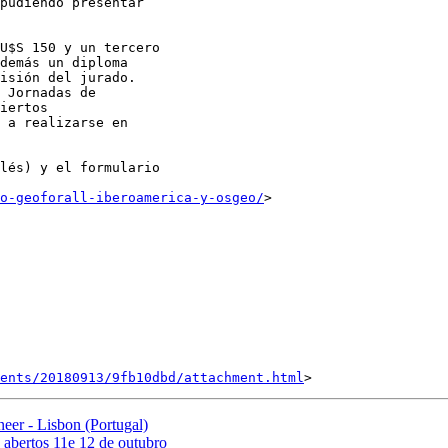
pudiendo presentar

U$S 150 y un tercero

demás un diploma

isión del jurado.

 Jornadas de

iertos

 a realizarse en

lés) y el formulario

o-geoforall-iberoamerica-y-osgeo/
>

ents/20180913/9fb10dbd/attachment.html
eer - Lisbon (Portugal)
s abertos 11e 12 de outubro