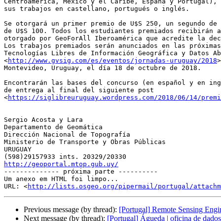
Centroamérica, México y el Caribe, España y Portugal), 
sus trabajos en castellano, portugués o inglés.

Se otorgará un primer premio de U$S 250, un segundo de 
de U$S 100. Todos los estudiantes premiados recibirán a
otorgado por GeoForAll Iberoamérica que acredite la dec
Los trabajos premiados serán anunciados en las próximas
Tecnologías Libres de Información Geográfica y Datos Ab
<
http://www.gvsig.com/es/eventos/jornadas-uruguay/2018
>
Montevideo, Uruguay, el día 18 de octubre de 2018.

Encontrarán las bases del concurso (en español y en ing
de entrega al final del siguiente post

<
https://siglibreuruguay.wordpress.com/2018/06/14/premi
Sergio Acosta y Lara

Departamento de Geomática

Dirección Nacional de Topografía

Ministerio de Transporte y Obras Públicas

URUGUAY

http://geoportal.mtop.gub.uy/

-------------- próxima parte ----------

Um anexo em HTML foi limpo...

URL: <
http://lists.osgeo.org/pipermail/portugal/attachm
Previous message (by thread):
[Portugal] Remote Sensing Engin
Next message (by thread):
[Portugal] Águeda | oficina de dado