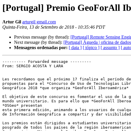
[Portugal] Premio GeoForAll Ib
Artur Gil
arturgil gmail.com
Quinta-Feira, 13 de Setembro de 2018 - 10:35:46 PDT
Previous message (by thread):
[Portugal] Remote Sensing Engin
Next message (by thread):
[Portugal] Águeda | oficina de dado
Mensagens ordenadas por:
[ data ]
[ tópico ]
[ assunto ]
[ auto
---------- Forwarded message ---------

From: SERGIO ACOSTA Y LARA

Les recordamos que el próximo 17 finaliza el período de
propuestas para el *Concurso de Uso de Tecnologías Libr
Geográfica 2018 *que organiza *GeoForAll Iberoamérica* 
El objetivo de este concurso es fomentar el uso de la g
mundo universitario. Es para ello que *GeoForAll Iberoa
*OSGeo* presentan

esta primera edición, animando a los usuarios de cualqu
de Información Geográfica a compartir y dar visibilidad
Los premios están dirigidos a estudiantes universitario
posgrado de todos los países de la región iberoamerican