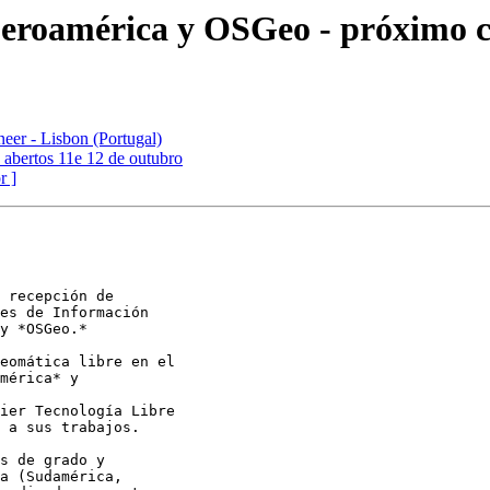
eroamérica y OSGeo - próximo ci
eer - Lisbon (Portugal)
s abertos 11e 12 de outubro
r ]
 recepción de

es de Información

y *OSGeo.*

eomática libre en el

mérica* y

ier Tecnología Libre

 a sus trabajos.

s de grado y

a (Sudamérica,
