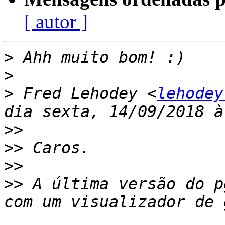
[ autor ]
>
>
>
 Fred Lehodey <
lehodey
>>
>>
>>
>>
 A última versão do p