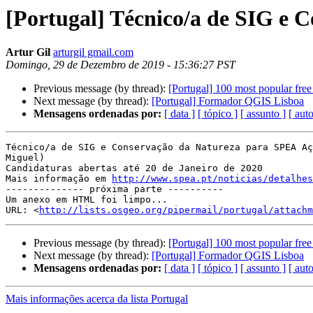
[Portugal] Técnico/a de SIG e 
Artur Gil
arturgil gmail.com
Domingo, 29 de Dezembro de 2019 - 15:36:27 PST
Previous message (by thread):
[Portugal] 100 most popular free
Next message (by thread):
[Portugal] Formador QGIS Lisboa
Mensagens ordenadas por:
[ data ]
[ tópico ]
[ assunto ]
[ auto
Técnico/a de SIG e Conservação da Natureza para SPEA Aç
Miguel)

Candidaturas abertas até 20 de Janeiro de 2020

Mais informação em 
http://www.spea.pt/noticias/detalhes
-------------- próxima parte ----------

Um anexo em HTML foi limpo...

URL: <
http://lists.osgeo.org/pipermail/portugal/attachm
Previous message (by thread):
[Portugal] 100 most popular free
Next message (by thread):
[Portugal] Formador QGIS Lisboa
Mensagens ordenadas por:
[ data ]
[ tópico ]
[ assunto ]
[ auto
Mais informações acerca da lista Portugal