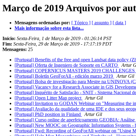
Março de 2019 Arquivos por au
Mensagens ordenadas por:
[ Tópico ]
[ assunto ]
[ data ]
Mais informação sobre esta lista...
Início:
Sexta-Feira, 1 de Março de 2019 - 01:26:14 PST
Fim:
Sexta-Feira, 29 de Março de 2019 - 17:17:19 PDT
Mensagens:
25
[Portugal] Benefits of the free and open Landsat data policy (Z
[Portugal] Oferta de Ingeniero de Soporte en CARTO
Artur G
[Portugal] COPERNICUS MASTERS 2019 CHALLENGES
[Portugal] Boletín GeoForAll - edición marzo 2019
Artur Gil
[Portugal] Bolsa de investigação para Mestre na UNINOVA (Ca
[Portugal] Vacancy for a Research Associate in GIS Developme
[Portugal] Inquérito de Satisfação - SNIT - Sistema Nacional d
[Portugal] Open Litter Map project
Artur Gil
[Portugal] Invitation to GODAN Webinar on "Measuring the impa
[Portugal] Avaliação da qualidade de uma IDE e dos seus geop
[Portugal] PhD position in Finland
Artur Gil
[Portugal] Curso online de aperfeiçoamento GEOBIA: Anális
[Portugal] New MOOC on Geographic Information Systems - ba
[Portugal] Fwd: Recording of GeoForAll webinar on "Using 