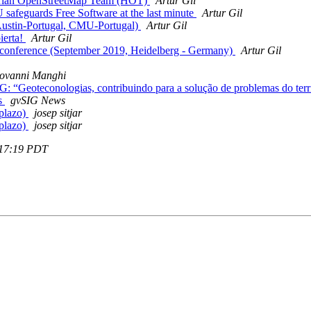
arian OpenStreetMap Team (HOT)
Artur Gil
 safeguards Free Software at the last minute
Artur Gil
 Austin-Portugal, CMU-Portugal)
Artur Gil
ierta!
Artur Gil
" conference (September 2019, Heidelberg - Germany)
Artur Gil
ovanni Manghi
G: “Geoteconologias, contribuindo para a solução de problemas do terr
as
gvSIG News
 plazo)
josep sitjar
 plazo)
josep sitjar
7:17:19 PDT