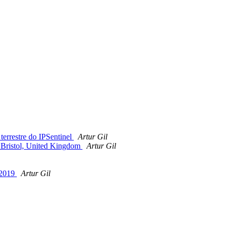
errestre do IPSentinel
Artur Gil
, Bristol, United Kingdom
Artur Gil
h 2019
Artur Gil