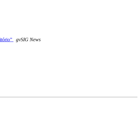
itório”
gvSIG News