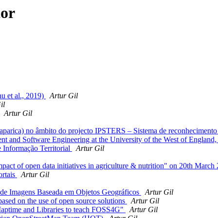
tor
hu et al., 2019)
Artur Gil
il
Artur Gil
parica) no âmbito do projecto IPSTERS – Sistema de reconhecimento t
nt and Software Engineering at the University of the West of England
e Informação Territorial
Artur Gil
ct of open data initiatives in agriculture & nutrition" on 20th Marc
ortais
Artur Gil
e de Imagens Baseada em Objetos Geográficos
Artur Gil
sed on the use of open source solutions
Artur Gil
Maptime and Libraries to teach FOSS4G"
Artur Gil