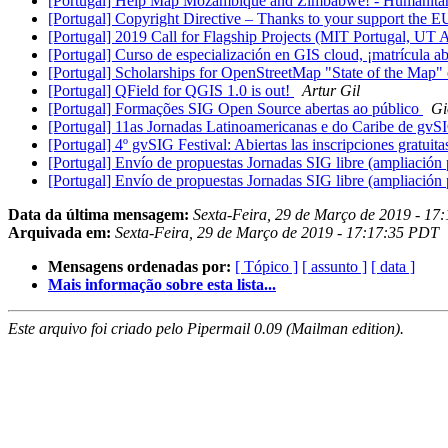
[Portugal] Help Map Mozambique and Zimbabwe! - Humanit
[Portugal] Copyright Directive – Thanks to your support the EU
[Portugal] 2019 Call for Flagship Projects (MIT Portugal, UT
[Portugal] Curso de especialización en GIS cloud, ¡matrícula ab
[Portugal] Scholarships for OpenStreetMap "State of the Map
[Portugal] QField for QGIS 1.0 is out!
Artur Gil
[Portugal] Formações SIG Open Source abertas ao público
Gi
[Portugal] 11as Jornadas Latinoamericanas e do Caribe de gvSI
[Portugal] 4º gvSIG Festival: Abiertas las inscripciones gratuit
[Portugal] Envío de propuestas Jornadas SIG libre (ampliación
[Portugal] Envío de propuestas Jornadas SIG libre (ampliación
Data da última mensagem:
Sexta-Feira, 29 de Março de 2019 - 1
Arquivada em:
Sexta-Feira, 29 de Março de 2019 - 17:17:35 PDT
Mensagens ordenadas por:
[ Tópico ]
[ assunto ]
[ data ]
Mais informação sobre esta lista...
Este arquivo foi criado pelo Pipermail 0.09 (Mailman edition).