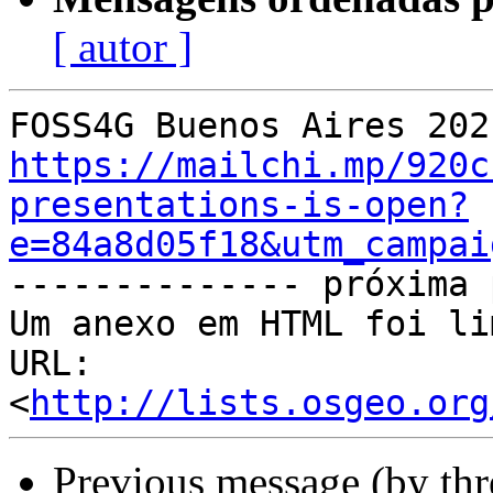
[ autor ]
https://mailchi.mp/920c
presentations-is-open?
e=84a8d05f18&utm_campai

-------------- próxima 
Um anexo em HTML foi li
URL: 
<
http://lists.osgeo.org
Previous message (by th