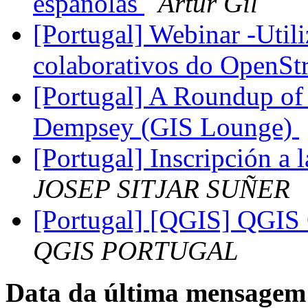
españolas
Artur Gil
[Portugal] Webinar -Utili
colaborativos do OpenS
[Portugal] A Roundup of 
Dempsey (GIS Lounge)
[Portugal] Inscripción a
JOSEP SITJAR SUÑER
[Portugal] [QGIS] QGIS
QGIS PORTUGAL
Data da última mensagem