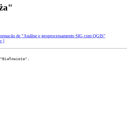
eża"
a formação de "Análise e geoprocessamento SIG com QGIS"
r ]
"Białowieża".
