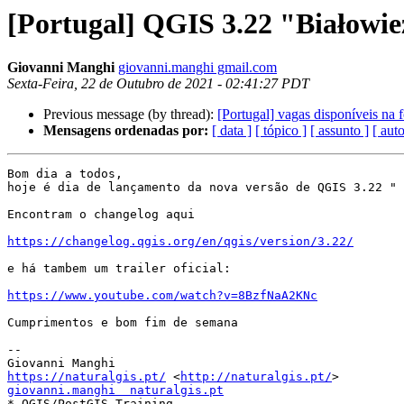
[Portugal] QGIS 3.22 "Białowi
Giovanni Manghi
giovanni.manghi gmail.com
Sexta-Feira, 22 de Outubro de 2021 - 02:41:27 PDT
Previous message (by thread):
[Portugal] vagas disponíveis n
Mensagens ordenadas por:
[ data ]
[ tópico ]
[ assunto ]
[ auto
Bom dia a todos,

hoje é dia de lançamento da nova versão de QGIS 3.22 " 
Encontram o changelog aqui

https://changelog.qgis.org/en/qgis/version/3.22/
e há tambem um trailer oficial:

https://www.youtube.com/watch?v=8BzfNaA2KNc
Cumprimentos e bom fim de semana

-- 

https://naturalgis.pt/
 <
http://naturalgis.pt/
giovanni.manghi  naturalgis.pt

* QGIS/PostGIS Training
