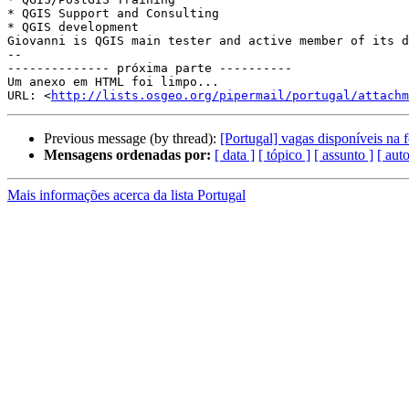
* QGIS Support and Consulting

* QGIS development

Giovanni is QGIS main tester and active member of its d
--

-------------- próxima parte ----------

Um anexo em HTML foi limpo...

URL: <
http://lists.osgeo.org/pipermail/portugal/attachm
Previous message (by thread):
[Portugal] vagas disponíveis n
Mensagens ordenadas por:
[ data ]
[ tópico ]
[ assunto ]
[ auto
Mais informações acerca da lista Portugal