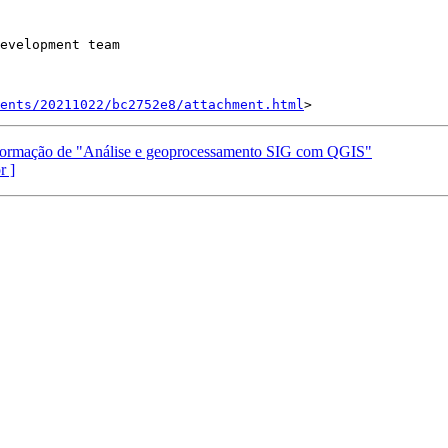
evelopment team

ents/20211022/bc2752e8/attachment.html
a formação de "Análise e geoprocessamento SIG com QGIS"
r ]