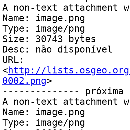
A non-text attachment w
Name: image.png

Type: image/png

Size: 30743 bytes

Desc: não disponível

URL: 
<
http://lists.osgeo.org
0002.png
>

-------------- próxima 
A non-text attachment w
Name: image.png

Type: image/png
