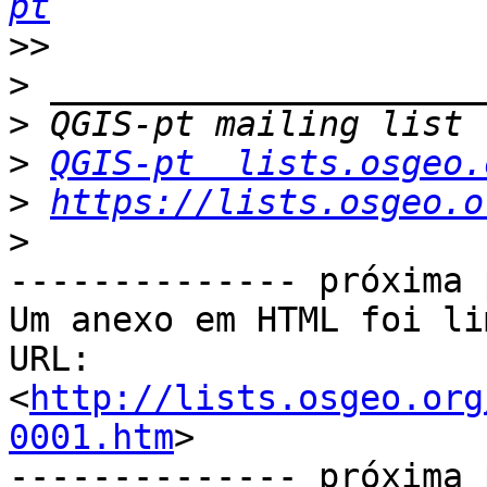
pt
>>
>
>
>
QGIS-pt  lists.osgeo.
>
https://lists.osgeo.o
>
-------------- próxima 
Um anexo em HTML foi li
URL: 
<
http://lists.osgeo.org
0001.htm
>

-------------- próxima 