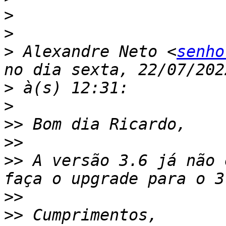
>
>
>
 Alexandre Neto <
senho
>
>
>>
>>
>>
 A versão 3.6 já não 
>>
>>