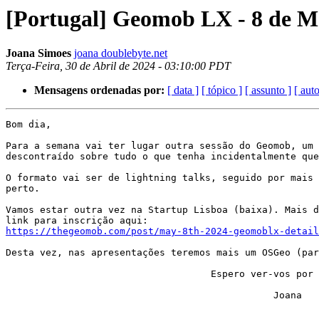
[Portugal] Geomob LX - 8 de M
Joana Simoes
joana doublebyte.net
Terça-Feira, 30 de Abril de 2024 - 03:10:00 PDT
Mensagens ordenadas por:
[ data ]
[ tópico ]
[ assunto ]
[ auto
Bom dia,

Para a semana vai ter lugar outra sessão do Geomob, um 
descontraído sobre tudo o que tenha incidentalmente que
O formato vai ser de lightning talks, seguido por mais 
perto.

Vamos estar outra vez na Startup Lisboa (baixa). Mais d
https://thegeomob.com/post/may-8th-2024-geomoblx-detail
Desta vez, nas apresentações teremos mais um OSGeo (par
                                    Espero ver-vos por lá!

                                               Joana
