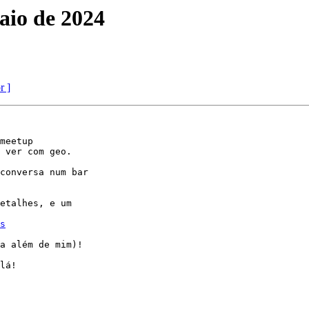
aio de 2024
r ]
meetup 

 ver com geo.

conversa num bar 

etalhes, e um 

s
a além de mim)!
