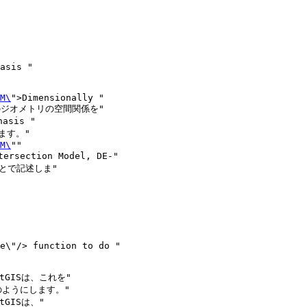
M\
">Dimensionally "

、二つのジオメトリの空間関係を"

is "

ます。"

M\
""

rsection Model, DE-"

とで記述しま"

GISは、これを"

次のようにします。"

ISは、"
