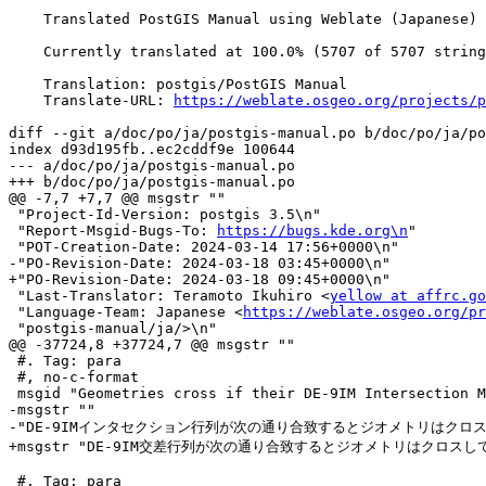
    Translated PostGIS Manual using Weblate (Japanese)

    Currently translated at 100.0% (5707 of 5707 strings)

    Translation: postgis/PostGIS Manual

    Translate-URL: 
https://weblate.osgeo.org/projects/p
diff --git a/doc/po/ja/postgis-manual.po b/doc/po/ja/po
index d93d195fb..ec2cddf9e 100644

--- a/doc/po/ja/postgis-manual.po

+++ b/doc/po/ja/postgis-manual.po

@@ -7,7 +7,7 @@ msgstr ""

 "Project-Id-Version: postgis 3.5\n"

 "Report-Msgid-Bugs-To: 
https://bugs.kde.org\n
"

 "POT-Creation-Date: 2024-03-14 17:56+0000\n"

-"PO-Revision-Date: 2024-03-18 03:45+0000\n"

+"PO-Revision-Date: 2024-03-18 09:45+0000\n"

 "Last-Translator: Teramoto Ikuhiro <
yellow at affrc.go
 "Language-Team: Japanese <
https://weblate.osgeo.org/pr
 "postgis-manual/ja/>\n"

@@ -37724,8 +37724,7 @@ msgstr ""

 #. Tag: para

 #, no-c-format

 msgid "Geometries cross if their DE-9IM Intersection Matrix matches:"

-msgstr ""

-"DE-9IMインタセクション行列が次の通り合致するとジオメトリはクロス
+msgstr "DE-9IM交差行列が次の通り合致するとジオメトリはクロスして
 #. Tag: para
