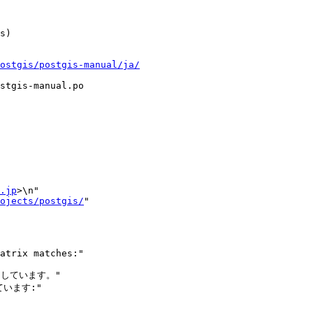
ostgis/postgis-manual/ja/
stgis-manual.po

.jp
>\n"

ojects/postgis/
"

しています。"

います:"
