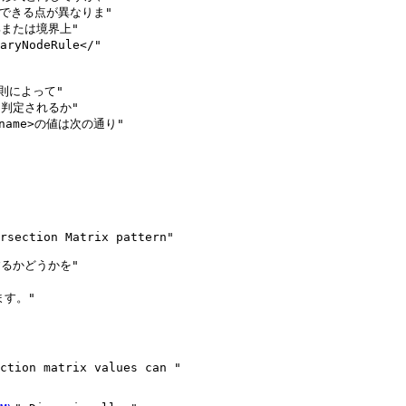
定ができる点が異なりま"

または境界上"

NodeRule</"

則によって"

判定されるか"

rname>の値は次の通り"

るかどうかを"

す。"
