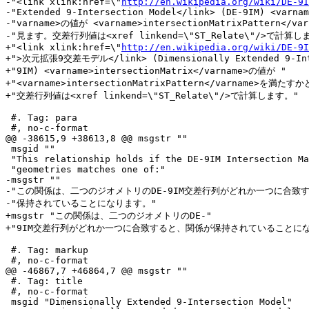
-"<link xlink:href=\"
http://en.wikipedia.org/wiki/DE-9I
-"Extended 9-Intersection Model</link> (DE-9IM) <varnam
-"varname>の値が <varname>intersectionMatrixPattern</
-"見ます。交差行列値は<xref linkend=\"ST_Relate\"/>で計算しま
+"<link xlink:href=\"
http://en.wikipedia.org/wiki/DE-9I
+">次元拡張9交差モデル</link> (Dimensionally Extended 9-Inte
+"9IM) <varname>intersectionMatrix</varname>の値が "

+"<varname>intersectionMatrixPattern</varname>を満た
+"交差行列値は<xref linkend=\"ST_Relate\"/>で計算します。"

 #. Tag: para

 #, no-c-format

@@ -38615,9 +38613,8 @@ msgstr ""

 msgid ""

 "This relationship holds if the DE-9IM Intersection Matrix for the two "

 "geometries matches one of:"

-msgstr ""

-"この関係は、二つのジオメトリのDE-9IM交差行列がどれか一つに合致す
-"保持されていることになります。"

+msgstr "この関係は、二つのジオメトリのDE-"

+"9IM交差行列がどれか一つに合致すると、関係が保持されていることになり
 #. Tag: markup

 #, no-c-format

@@ -46867,7 +46864,7 @@ msgstr ""

 #. Tag: title

 #, no-c-format

 msgid "Dimensionally Extended 9-Intersection Model"
