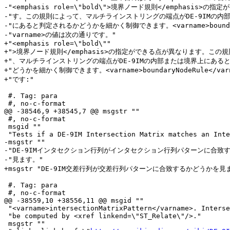
-"<emphasis role=\"bold\">境界ノード規則</emphasis>の指
-"す。この規則によって、マルチラインストリングの端点がDE-9IMの内部
-"にあると判定されるかどうかを細かく制御できます。<varname>boundary
-"varname>の値は次の通りです。"

+"<emphasis role=\"bold\""

+">境界ノード規則</emphasis>の指定ができる点が異なります。この規
+"、マルチラインストリングの端点がDE-9IMの内部または境界上にあると
+"どうかを細かく制御できます。<varname>boundaryNodeRule</va
+"です:"

 #. Tag: para

 #, no-c-format

@@ -38546,9 +38545,7 @@ msgstr ""

 #, no-c-format

 msgid ""

 "Tests if a DE-9IM Intersection Matrix matches an Intersection Matrix pattern"

-msgstr ""

-"DE-9IMインタセクション行列がインタセクション行列パターンに合致す
-"見ます。"

+msgstr "DE-9IM交差行列が交差行列パターンに合致するかどうかを見ま
 #. Tag: para

 #, no-c-format

@@ -38559,10 +38556,11 @@ msgid ""

 "<varname>intersectionMatrixPattern</varname>. Intersection matrix values can "

 "be computed by <xref linkend=\"ST_Relate\"/>."

 msgstr ""
