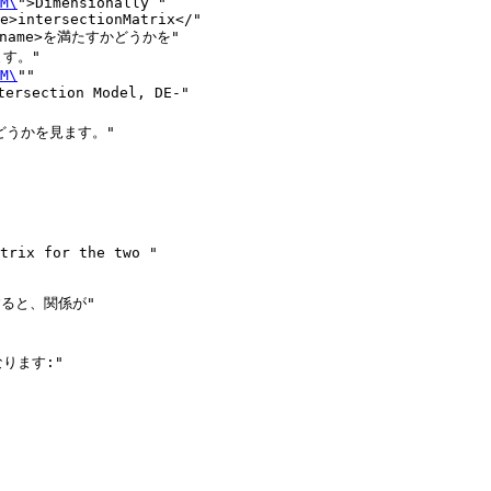
M\
">Dimensionally "

e>intersectionMatrix</"

varname>を満たすかどうかを"

す。"

M\
""

rsection Model, DE-"

すかどうかを見ます。"

ると、関係が"

ます:"
