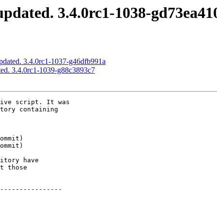
pdated. 3.4.0rc1-1038-gd73ea41
pdated. 3.4.0rc1-1037-g46dfb991a
ed. 3.4.0rc1-1039-g88c3893c7
ive script. It was

tory containing

itory have

t those

----------------
