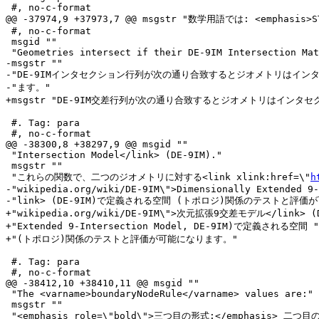
 #, no-c-format

@@ -37974,9 +37973,7 @@ msgstr "数学用語では: <emphasis>ST_
 #, no-c-format

 msgid ""

 "Geometries intersect if their DE-9IM Intersection Matrix matches one of:"

-msgstr ""

-"DE-9IMインタセクション行列が次の通り合致するとジオメトリはインタ
-"ます。"

+msgstr "DE-9IM交差行列が次の通り合致するとジオメトリはインタセク
 #. Tag: para

 #, no-c-format

@@ -38300,8 +38297,9 @@ msgid ""

 "Intersection Model</link> (DE-9IM)."

 msgstr ""

 "これらの関数で、二つのジオメトリに対する<link xlink:href=\"
h
-"wikipedia.org/wiki/DE-9IM\">Dimensionally Extended 9-
-"link> (DE-9IM)で定義される空間 (トポロジ)関係のテストと評価
+"wikipedia.org/wiki/DE-9IM\">次元拡張9交差モデル</link> (Di
+"Extended 9-Intersection Model, DE-9IM)で定義される空間 "

+"(トポロジ)関係のテストと評価が可能になります。"

 #. Tag: para

 #, no-c-format

@@ -38412,10 +38410,11 @@ msgid ""

 "The <varname>boundaryNodeRule</varname> values are:"

 msgstr ""

 "<emphasis role=\"bold\">三つ目の形式:</emphasis> 二つ目の形式と同じですが、"
