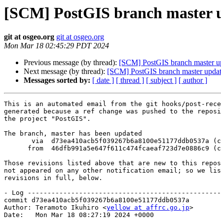
[SCM] PostGIS branch master u
git at osgeo.org
git at osgeo.org
Mon Mar 18 02:45:29 PDT 2024
Previous message (by thread):
[SCM] PostGIS branch master u
Next message (by thread):
[SCM] PostGIS branch master updat
Messages sorted by:
[ date ]
[ thread ]
[ subject ]
[ author ]
This is an automated email from the git hooks/post-rece
generated because a ref change was pushed to the reposi
the project "PostGIS".

The branch, master has been updated

       via  d73ea410acb5f039267b6a8100e51177ddb0537a (commit)

      from  46dfb991a5e647f611c474fcaeaf723d7e0886c9 (commit)

Those revisions listed above that are new to this repos
not appeared on any other notification email; so we lis
revisions in full, below.

- Log -------------------------------------------------
commit d73ea410acb5f039267b6a8100e51177ddb0537a

Author: Teramoto Ikuhiro <
yellow at affrc.go.jp
>

Date:   Mon Mar 18 08:27:19 2024 +0000
