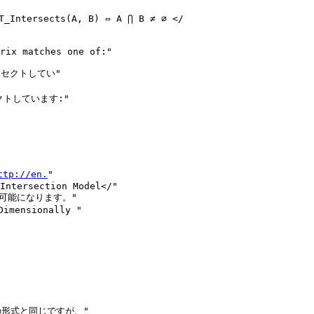
Intersects(A, B) ⇔ A ⋂ B ≠ ∅ </

セクトしてい"

トしています:"

ttp://en.
"

Intersection Model</"

が可能になります。"

mensionally "
