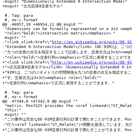
-msgstr "Dimensionally Extended 9-Intersection Model"

+msgstr "次元拡張9交差モデル"

 #. Tag: para

 #, no-c-format

@@ -46957,10 +46954,11 @@ msgid ""

 "dimensions can be formally represented in a 3x3 <emphasis "

 "role=\"bold\">intersection matrix</emphasis>."

 msgstr ""

-"<link xlink:href=\"
http://en.wikipedia.org/wiki/DE-9I
-"Extended 9-Intersection Model</link> (DE-9IM)は
-"九つの交差の次元を指定することで記述します。交差次元は3×3の<emphas
-"role=\"bold\">交差行列</emphasis>で正式に表現することができ
+"<link xlink:href=\"
http://en.wikipedia.org/wiki/DE-9I
+">次元拡張9交差モデル</link> (Dimensionally Extended 9-Inte
+"9IM)は、二つのジオメトリの空間関係を九つの交差の次元を指定するこ
+"す。交差次元は3×3の<emphasis role=\"bold\""

+">交差行列</emphasis>で正式に表現することができます。"

 #. Tag: para

 #, no-c-format

@@ -47344,8 +47342,9 @@ msgid ""

 "matrix. PostGIS provides the <xref linkend=\"ST_Relate\"/> function to do "

 "this:"

 msgstr ""

-"この要件は完全なDE-9IM交差行列の計算で満たすことができます。Post
-"行う<xref linkend=\"ST_Relate\"/>関数を提供しています。
+"この要件は完全なDE-9IM交差行列の計算で満たすことができます。PostG