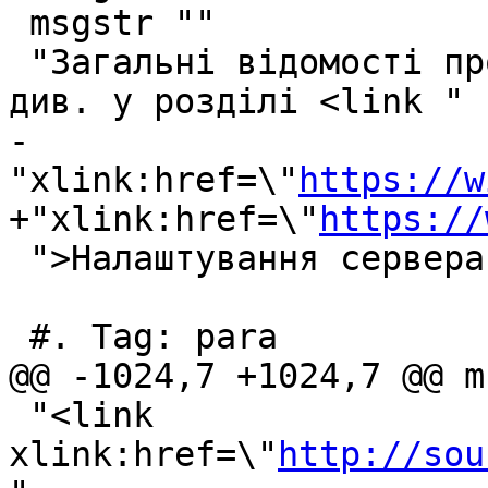
 msgstr ""

 "Загальні відомості про оптимізацію PostgreSQL 
див. у розділі <link "

-
"xlink:href=\"
https://w
+"xlink:href=\"
https://
 ">Налаштування сервера PostgreSQL</link>."

 #. Tag: para

@@ -1024,7 +1024,7 @@ m
 "<link 
xlink:href=\"
http://sou