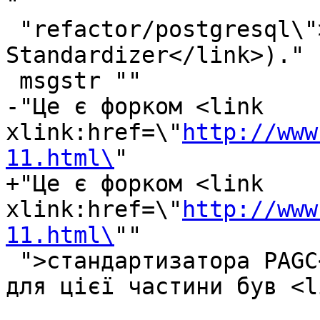
"

 "refactor/postgresql\">PAGC PostgreSQL Address 
Standardizer</link>)."

 msgstr ""

-"Це є форком <link 
xlink:href=\"
http://www
11.html\
"

+"Це є форком <link 
xlink:href=\"
http://www
11.html\
""

 ">стандартизатора PAGC</link> (оригінальний код 
для цієї частини був <l