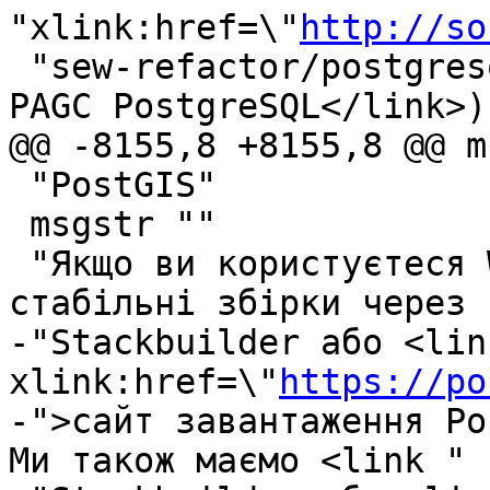
"xlink:href=\"
http://so
 "sew-refactor/postgresql\">стандартизатором адрес 
PAGC PostgreSQL</link>).
@@ -8155,8 +8155,8 @@ m
 "PostGIS"

 msgstr ""

 "Якщо ви користуєтеся Windows, ви можете отримати 
стабільні збірки через "
-"Stackbuilder або <link
xlink:href=\"
https://po
-">сайт завантаження Po
Ми також маємо <link "
