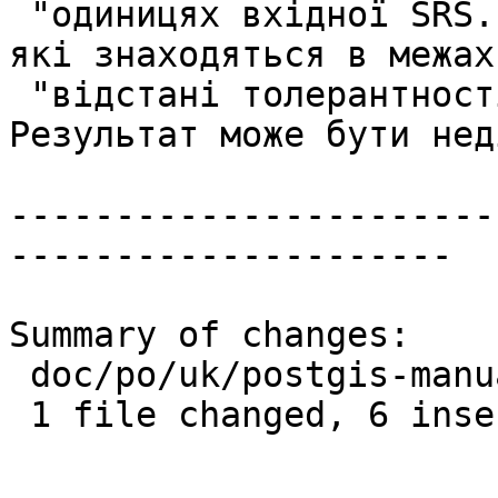
 "одиницях вхідної SRS. Спрощення видаляє вершини, 
які знаходяться в межах 
 "відстані толерантності спрощеної лінії. 
Результат може бути нед
-----------------------
---------------------

Summary of changes:

 doc/po/uk/postgis-manual.po | 12 ++++++------

 1 file changed, 6 insertions(+), 6 deletions(-)
