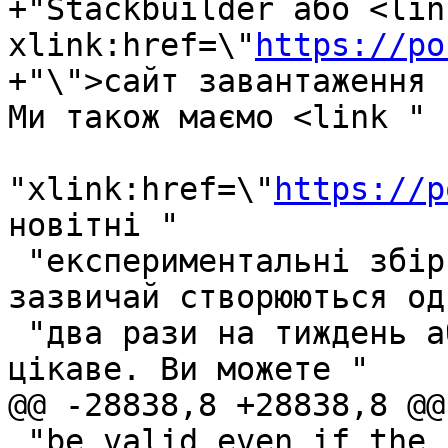
+"Stackbuilder або <link
xlink:href=\"
https://po
+"\">сайт завантаження 
Ми також маємо <link "

"xlink:href=\"
https://p
новітні "

 "експериментальні збірки для Windows</link>, які 
зазвичай створюються оди
 "два рази на тиждень або коли трапляється щось 
цікаве. Ви можете "

@@ -28838,8 +28838,8 @@
 "be valid even if the input is."
