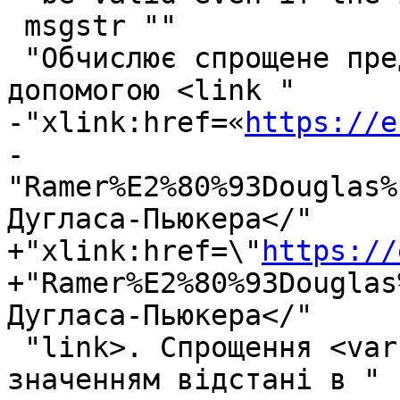
 msgstr ""

 "Обчислює спрощене представлення геометрії за 
допомогою <link "

-"xlink:href=«
https://e
-
"Ramer%E2%80%93Douglas%
Дугласа-Пьюкера</"

+"xlink:href=\"
https://
+"Ramer%E2%80%93Douglas
Дугласа-Пьюкера</"

 "link>. Спрощення <varname>tolerance</varname> є 
значенням відстані в "
