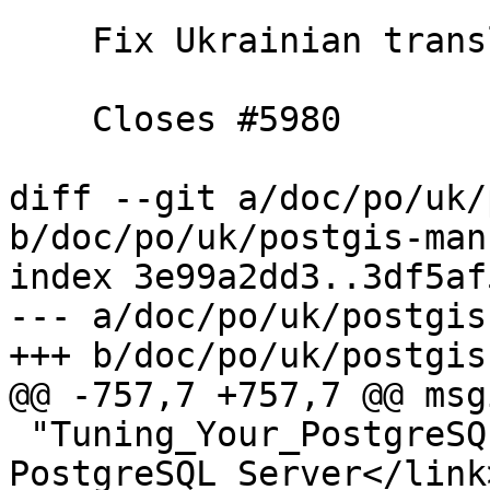
    Fix Ukrainian translation format/syntax

    Closes #5980

diff --git a/doc/po/uk/
b/doc/po/uk/postgis-man
index 3e99a2dd3..3df5af
--- a/doc/po/uk/postgis
+++ b/doc/po/uk/postgis
@@ -757,7 +757,7 @@ msg
 "Tuning_Your_PostgreSQL_Server\">Tuning your 
PostgreSQL Server</link>