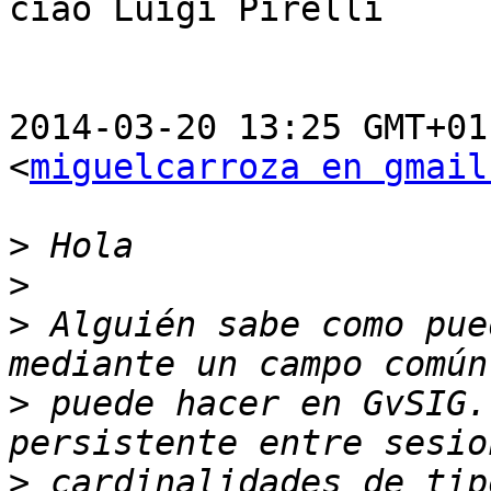
ciao Luigi Pirelli

2014-03-20 13:25 GMT+01
<
miguelcarroza en gmail
>
>
>
 Alguién sabe como pue
>
 puede hacer en GvSIG.
>
 cardinalidades de tip