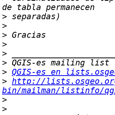
>
>
>
>
>
>
>
QGIS-es en lists.osge
>
http://lists.osgeo.or
bin/mailman/listinfo/qg
>
>