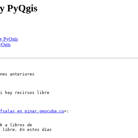
 y PyQgis
 y PyQgis
PyQgis
nes anteriores

i hay recirsos libre

fsalas en pinar.geocuba.cu
>:
