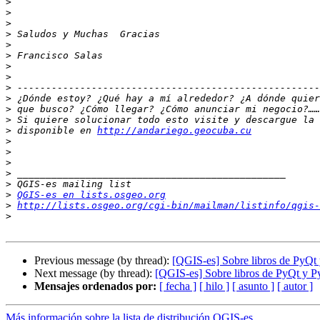
>
>
>
>
>
>
>
>
>
>
>
>
>
 disponible en 
http://andariego.geocuba.cu
>
>
>
>
>
>
QGIS-es en lists.osgeo.org
>
http://lists.osgeo.org/cgi-bin/mailman/listinfo/qgis-
>
Previous message (by thread):
[QGIS-es] Sobre libros de PyQt
Next message (by thread):
[QGIS-es] Sobre libros de PyQt y 
Mensajes ordenados por:
[ fecha ]
[ hilo ]
[ asunto ]
[ autor ]
Más información sobre la lista de distribución QGIS-es