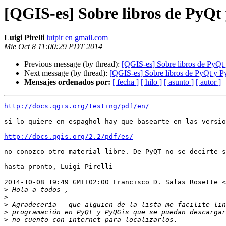
[QGIS-es] Sobre libros de PyQt
Luigi Pirelli
luipir en gmail.com
Mie Oct 8 11:00:29 PDT 2014
Previous message (by thread):
[QGIS-es] Sobre libros de PyQt
Next message (by thread):
[QGIS-es] Sobre libros de PyQt y 
Mensajes ordenados por:
[ fecha ]
[ hilo ]
[ asunto ]
[ autor ]
http://docs.qgis.org/testing/pdf/en/
si lo quiere en espaghol hay que basearte en las versio
http://docs.qgis.org/2.2/pdf/es/
no conozco otro material libre. De PyQT no se decirte s
hasta pronto, Luigi Pirelli

2014-10-08 19:49 GMT+02:00 Francisco D. Salas Rosette <
>
>
>
>
>