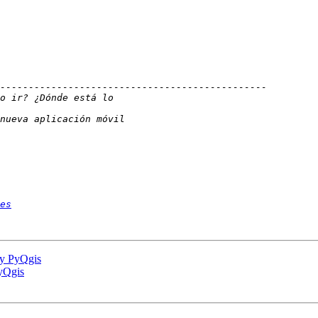
es
 y PyQgis
PyQgis