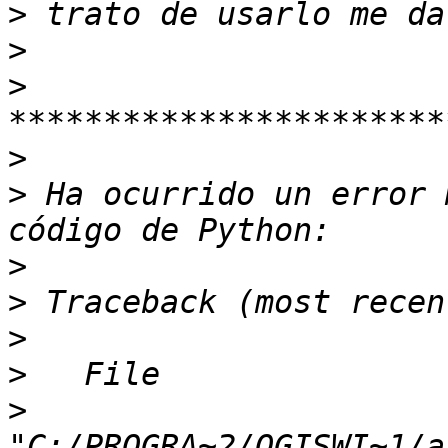
>
>
>
>
>
 Ha ocurrido un error 
>
>
>
>
>