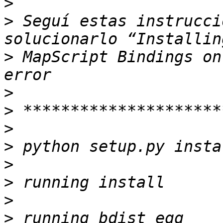
>
>
 Seguí estas instrucci
>
 MapScript Bindings on
>
>
>
>
>
>
>
>