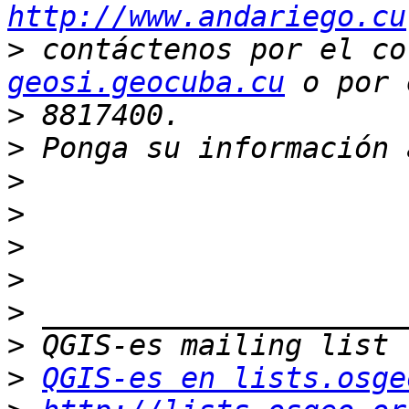
http://www.andariego.cu
>
 contáctenos por el co
geosi.geocuba.cu
>
>
>
>
>
>
>
>
>
QGIS-es en lists.osge