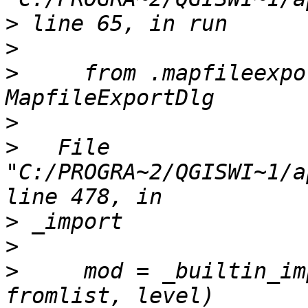
>
>
>
     from .mapfileexpo
>
>
   File 
"C:/PROGRA~2/QGISWI~1/a
>
>
>
     mod = _builtin_im