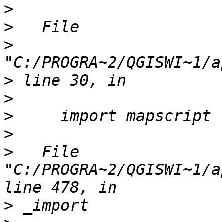
>
>
>
>
>
>
>
>
   File 
"C:/PROGRA~2/QGISWI~1/a
>