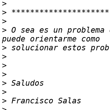
>
>
>
>
 O sea es un problema 
>
>
>
>
>
>
>
>