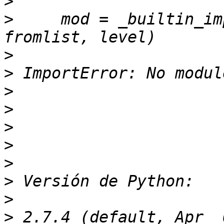
>
>
     mod = _builtin_im
>
>
>
>
>
>
>
>
>
>
 2.7.4 (default, Apr  