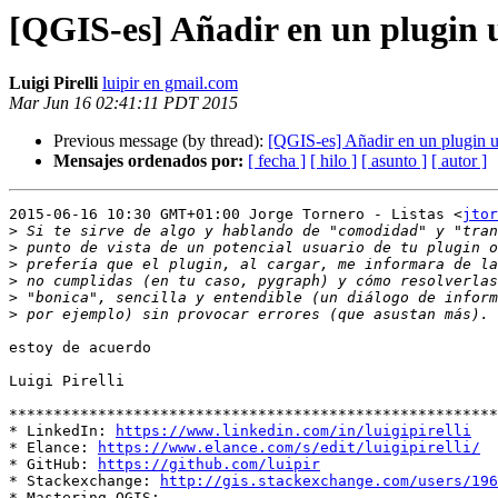
[QGIS-es] Añadir en un plugin u
Luigi Pirelli
luipir en gmail.com
Mar Jun 16 02:41:11 PDT 2015
Previous message (by thread):
[QGIS-es] Añadir en un plugin un
Mensajes ordenados por:
[ fecha ]
[ hilo ]
[ asunto ]
[ autor ]
2015-06-16 10:30 GMT+01:00 Jorge Tornero - Listas <
jtor
>
>
>
>
>
>
estoy de acuerdo

Luigi Pirelli

*******************************************************
* LinkedIn: 
https://www.linkedin.com/in/luigipirelli
* Elance: 
https://www.elance.com/s/edit/luigipirelli/
* GitHub: 
https://github.com/luipir
* Stackexchange: 
http://gis.stackexchange.com/users/196