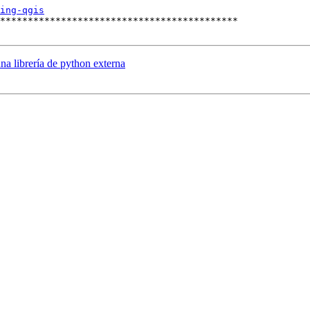
ing-qgis
*******************************************

a librería de python externa