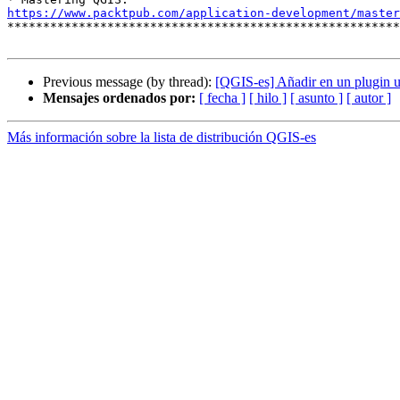
https://www.packtpub.com/application-development/master

*******************************************************
Previous message (by thread):
[QGIS-es] Añadir en un plugin un
Mensajes ordenados por:
[ fecha ]
[ hilo ]
[ asunto ]
[ autor ]
Más información sobre la lista de distribución QGIS-es