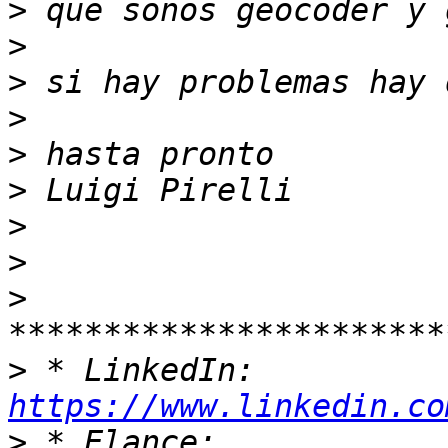
>
>
>
>
>
>
>
>
>
>
 * LinkedIn: 
https://www.linkedin.co
>
 * Elance: 