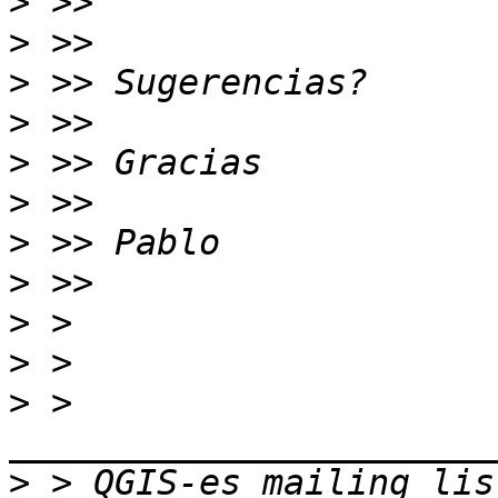
>
>
>
>
>
>
>
>
>
>
>
 > 
>