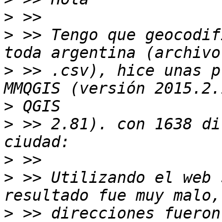
>
>
 >> Tengo que geocodif
>
 >> .csv), hice unas p
>
>
 >> 2.81). con 1638 di
>
>
 >> Utilizando el web 
>
 >> direcciones fueron