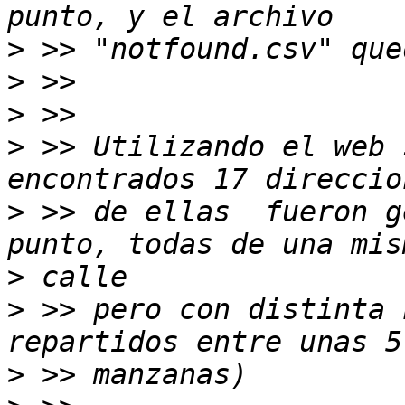
>
>
>
>
 >> Utilizando el web 
>
 >> de ellas  fueron g
>
>
 >> pero con distinta 
>