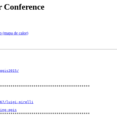
r Conference
 (mapa de calor)
qgis2015/
*******************************************

67/luigi-pirelli
ing-qgis
*******************************************
