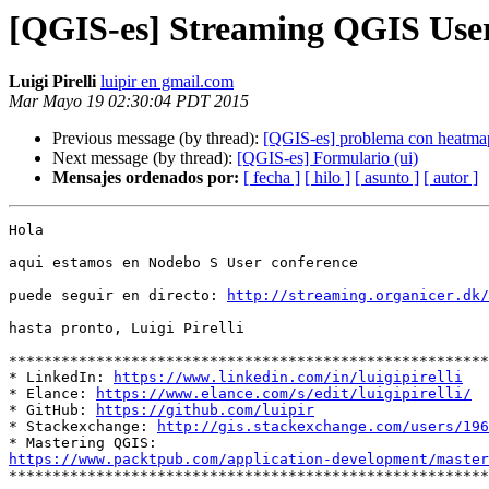
[QGIS-es] Streaming QGIS Use
Luigi Pirelli
luipir en gmail.com
Mar Mayo 19 02:30:04 PDT 2015
Previous message (by thread):
[QGIS-es] problema con heatmap
Next message (by thread):
[QGIS-es] Formulario (ui)
Mensajes ordenados por:
[ fecha ]
[ hilo ]
[ asunto ]
[ autor ]
Hola

aqui estamos en Nodebo S User conference

puede seguir en directo: 
http://streaming.organicer.dk/
hasta pronto, Luigi Pirelli

*******************************************************
* LinkedIn: 
https://www.linkedin.com/in/luigipirelli
* Elance: 
https://www.elance.com/s/edit/luigipirelli/
* GitHub: 
https://github.com/luipir
* Stackexchange: 
http://gis.stackexchange.com/users/196
https://www.packtpub.com/application-development/master

*******************************************************