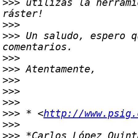
>>>
 utilizas la herrami
>>>
>>>
 Un saludo, espero q
>>>
>>>
>>>
>>>
>>>
>>>
 * <
http://www.psig.
>>>
>>>