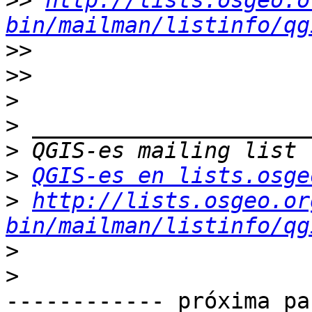
>>
http://lists.osgeo.o
bin/mailman/listinfo/qg
>>
>>
>
>
>
>
QGIS-es en lists.osge
>
http://lists.osgeo.or
bin/mailman/listinfo/qg
>
>
------------ próxima pa