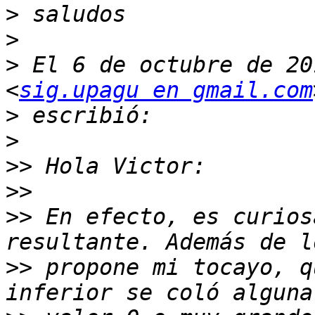
>
>
>
 El 6 de octubre de 20
<
sig.upagu en gmail.com
>
>
>>
>>
>>
 En efecto, es curios
>>
 propone mi tocayo, q