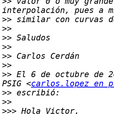
>>
 valor 0 o muy grande
>>
>>
>>
>>
>>
>>
>>
 El 6 de octubre de 2
PSIG <
carlos.lopez en p
>>
>>
>>>