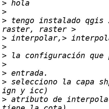
>
>
>
 tengo instalado qgis 
>
>
>
>
>
>
 selecciono la capa sh
>
 atributo de interpola