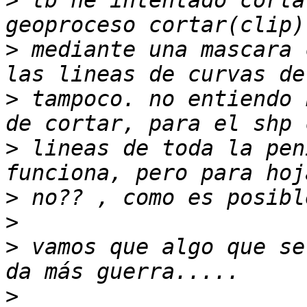
>
 tb he intentado corta
>
 mediante una mascara 
>
 tampoco. no entiendo 
>
 lineas de toda la pen
>
>
>
 vamos que algo que se
>