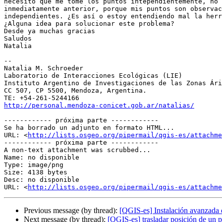
necesito que me tome los puntos intependientemente, no 
inmediatamente anterior, porque mis puntos son observac
independientes. ¿Es así o estoy entendiendo mal la herr
¿Alguna idea para solucionar este problema?

Desde ya muchas gracias

Saludos

Natalia

-- 

Natalia M. Schroeder

Laboratorio de Interacciones Ecológicas (LIE)

Instituto Argentino de Investigaciones de las Zonas Ári
CC 507, CP 5500, Mendoza, Argentina.

http://personal.mendoza-conicet.gob.ar/natalias/
------------ próxima parte ------------

Se ha borrado un adjunto en formato HTML...

URL: <
http://lists.osgeo.org/pipermail/qgis-es/attachme
------------ próxima parte ------------

A non-text attachment was scrubbed...

Name: no disponible

Type: image/png

Size: 4138 bytes

Desc: no disponible

URL: <
http://lists.osgeo.org/pipermail/qgis-es/attachm
Previous message (by thread):
[QGIS-es] Instalación avanzada
Next message (by thread):
[QGIS-es] trasladar posición de un p