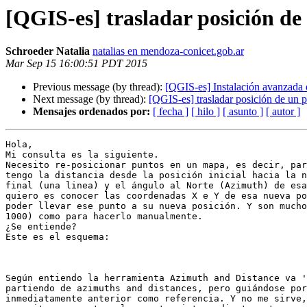
[QGIS-es] trasladar posición de
Schroeder Natalia
natalias en mendoza-conicet.gob.ar
Mar Sep 15 16:00:51 PDT 2015
Previous message (by thread):
[QGIS-es] Instalación avanzada
Next message (by thread):
[QGIS-es] trasladar posición de un p
Mensajes ordenados por:
[ fecha ]
[ hilo ]
[ asunto ]
[ autor ]
Hola,

Mi consulta es la siguiente.

Necesito re-posicionar puntos en un mapa, es decir, par
tengo la distancia desde la posición inicial hacia la n
final (una linea) y el ángulo al Norte (Azimuth) de esa
quiero es conocer las coordenadas X e Y de esa nueva po
poder llevar ese punto a su nueva posición. Y son mucho
1000) como para hacerlo manualmente.

¿Se entiende?

Este es el esquema:

Según entiendo la herramienta Azimuth and Distance va '
partiendo de azimuths and distances, pero guiándose por
inmediatamente anterior como referencia. Y no me sirve,