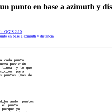
 un punto en base a azimuth y di
 de QGIS 2.10
unto en base a azimuth y distancia
a cada punto 

ueva posición 

 linea, y lo que 

sición, para 

s puntos (mas de 

dibujando' puntos 

 el punto 

 porque yo 
