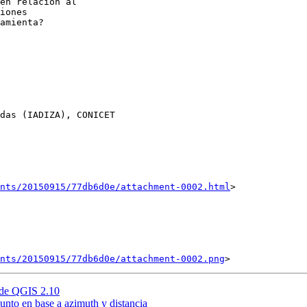
en relación al 

iones 

amienta?

das (IADIZA), CONICET

nts/20150915/77db6d0e/attachment-0002.html
>

ents/20150915/77db6d0e/attachment-0002.png
 de QGIS 2.10
unto en base a azimuth y distancia