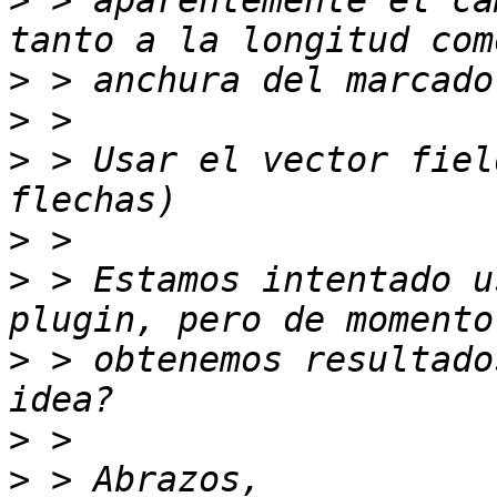
>
 > aparentemente el ca
>
>
>
 > Usar el vector fiel
>
>
 > Estamos intentado u
>
 > obtenemos resultado
>
>