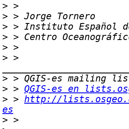
>
>
>
>
>
>
 > 
>
>
 > 
QGIS-es en lists.os
>
 > 
http://lists.osgeo.
es
>