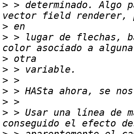
>
 > determinado. Algo p
>
>
 > lugar de flechas, b
>
>
>
>
>
>
 > Usar una línea de m