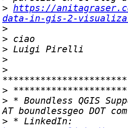
>
https://anitagraser.c
data-in-gis-2-visualiza
>
>
>
>
>
>
>
 * Boundless QGIS Supp
>
 * LinkedIn: 