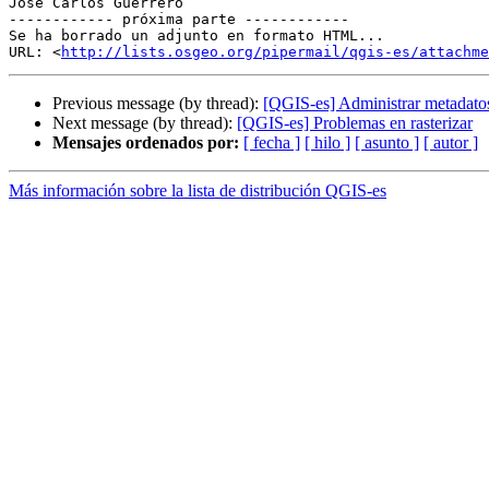
José Carlos Guerrero

------------ próxima parte ------------

Se ha borrado un adjunto en formato HTML...

URL: <
http://lists.osgeo.org/pipermail/qgis-es/attachme
Previous message (by thread):
[QGIS-es] Administrar metadato
Next message (by thread):
[QGIS-es] Problemas en rasterizar
Mensajes ordenados por:
[ fecha ]
[ hilo ]
[ asunto ]
[ autor ]
Más información sobre la lista de distribución QGIS-es