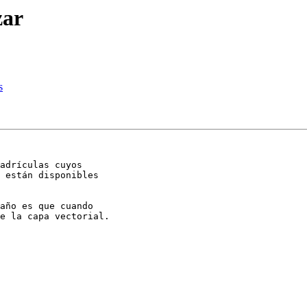
zar
s
adrículas cuyos

 están disponibles

año es que cuando

e la capa vectorial.
