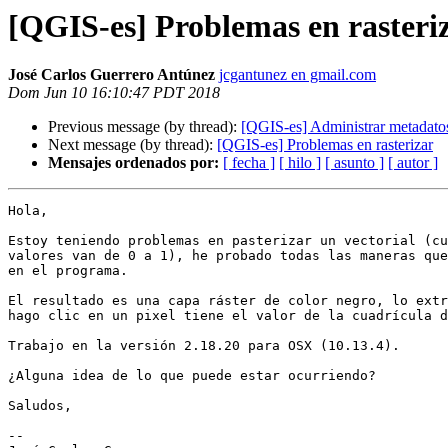
[QGIS-es] Problemas en rasteri
José Carlos Guerrero Antúnez
jcgantunez en gmail.com
Dom Jun 10 16:10:47 PDT 2018
Previous message (by thread):
[QGIS-es] Administrar metadato
Next message (by thread):
[QGIS-es] Problemas en rasterizar
Mensajes ordenados por:
[ fecha ]
[ hilo ]
[ asunto ]
[ autor ]
Hola,

Estoy teniendo problemas en pasterizar un vectorial (cu
valores van de 0 a 1), he probado todas las maneras que
en el programa.

El resultado es una capa ráster de color negro, lo extr
hago clic en un pixel tiene el valor de la cuadrícula d
Trabajo en la versión 2.18.20 para OSX (10.13.4).

¿Alguna idea de lo que puede estar ocurriendo?

Saludos,

-- 
