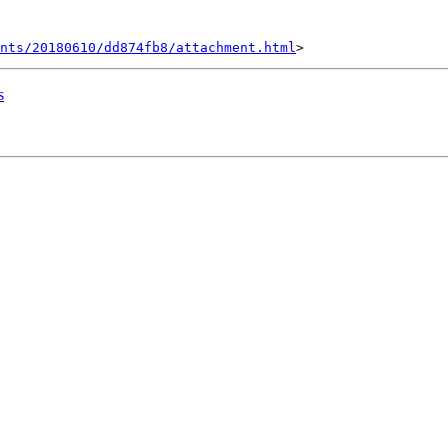
nts/20180610/dd874fb8/attachment.html
s