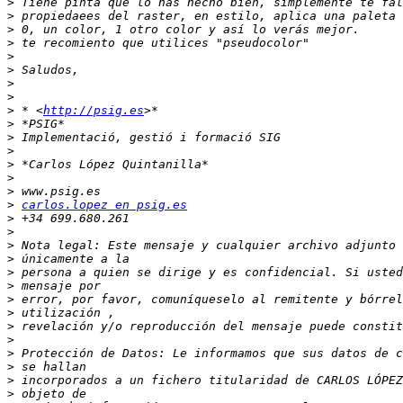
>
>
>
>
>
>
>
>
>
 * <
http://psig.es
>
>
>
>
>
>
>
carlos.lopez en psig.es
>
>
>
>
>
>
>
>
>
>
>
>
>
>