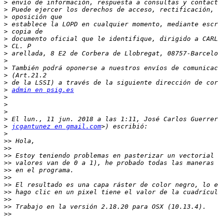
>
>
>
>
>
>
>
>
>
>
>
>
>
admin en psig.es
>
>
>
>
>
jcgantunez en gmail.com
>
>>
>>
>>
>>
>>
>>
>>
>>
>>
>>
>>