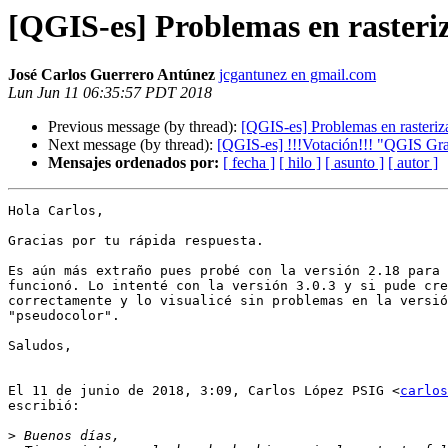
[QGIS-es] Problemas en rasteri
José Carlos Guerrero Antúnez
jcgantunez en gmail.com
Lun Jun 11 06:35:57 PDT 2018
Previous message (by thread):
[QGIS-es] Problemas en rasteriz
Next message (by thread):
[QGIS-es] !!!Votación!!! "QGIS Gra
Mensajes ordenados por:
[ fecha ]
[ hilo ]
[ asunto ]
[ autor ]
Hola Carlos,

Gracias por tu rápida respuesta.

Es aún más extraño pues probé con la versión 2.18 para 
funcionó. Lo intenté con la versión 3.0.3 y si pude cre
correctamente y lo visualicé sin problemas en la versió
"pseudocolor".

Saludos,

El 11 de junio de 2018, 3:09, Carlos López PSIG <
carlos
escribió:

>