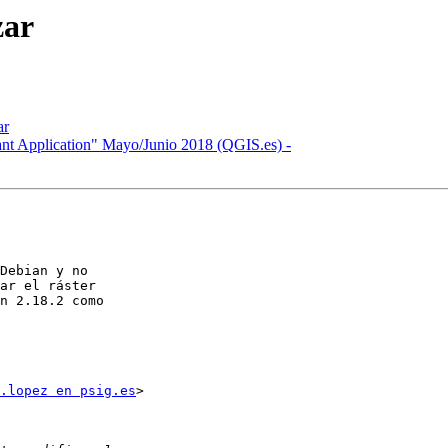
zar
ar
nt Application" Mayo/Junio 2018 (QGIS.es) -
Debian y no

ar el ráster

n 2.18.2 como

.lopez en psig.es
>
