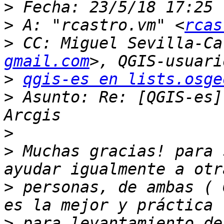
>
>
 A: "rcastro.vm" <
rcas
>
 CC: Miguel Sevilla-Ca
gmail.com
>
qgis-es en lists.osge
>
 Asunto: Re: [QGIS-es]
>
>
 Muchas gracias! para 
>
 personas, de ambas ( 
>