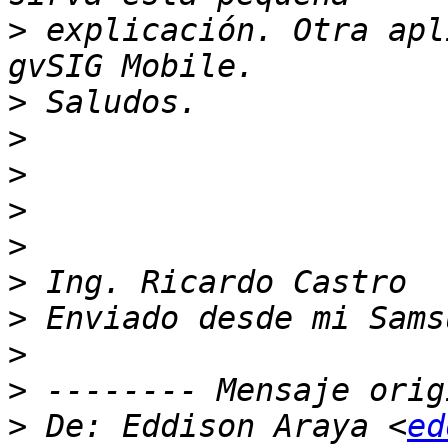
>
 explicación. Otra apl
>
>
>
>
>
>
>
>
>
>
 De: Eddison Araya <
ed