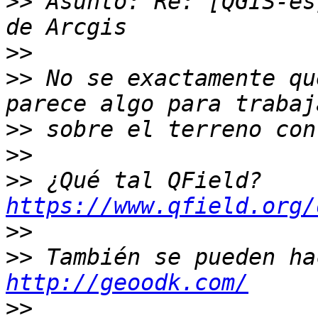
>>
 Asunto: Re: [QGIS-es
>>
>>
 No se exactamente qu
>>
>>
>>
 ¿Qué tal QField? 
https://www.qfield.org/
>>
>>
http://geoodk.com/
>>