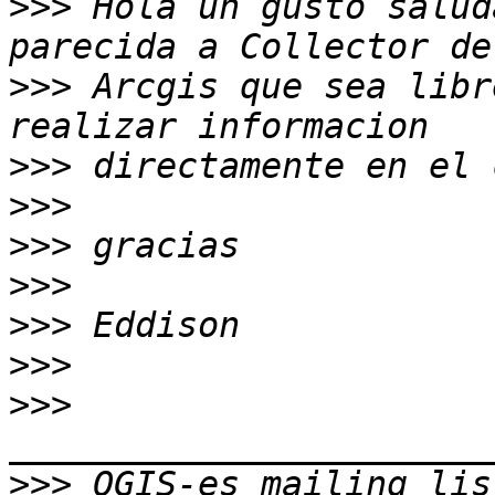
>>>
 Hola un gusto salud
>>>
 Arcgis que sea libr
>>>
>>>
>>>
>>>
>>>
>>>
>>>
>>>