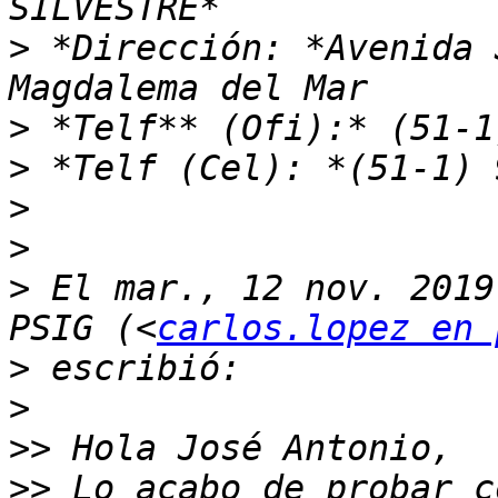
>
 *Dirección: *Avenida 
>
>
>
>
>
 El mar., 12 nov. 2019
PSIG (<
carlos.lopez en 
>
>
>>
>>
 Lo acabo de probar c