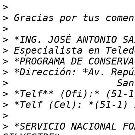
>
>
>
>
>
>
>
>
>
>
>
>
 *SERVICIO NACIONAL FO