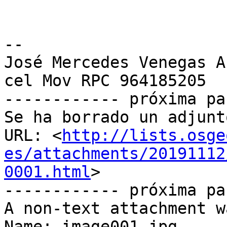
-- 

José Mercedes Venegas A
cel Mov RPC 964185205

------------ próxima pa
Se ha borrado un adjunt
URL: <
http://lists.osge
es/attachments/20191112
0001.html
>

------------ próxima pa
A non-text attachment w
Name: image001.jpg
