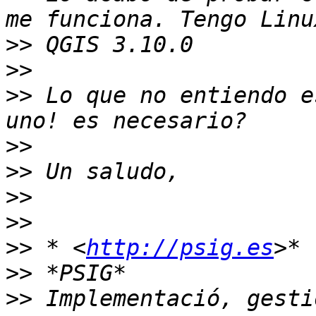
>>
>>
>>
 Lo que no entiendo e
>>
>>
>>
>>
>>
 * <
http://psig.es
>>
>>