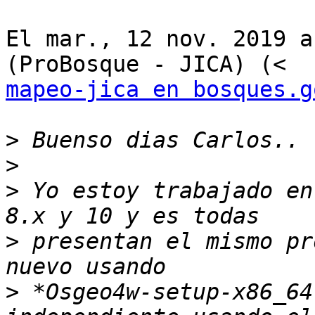
El mar., 12 nov. 2019 a
mapeo-jica en bosques.g
>
>
>
 Yo estoy trabajado en
>
 presentan el mismo pr
>
 *Osgeo4w-setup-x86_64