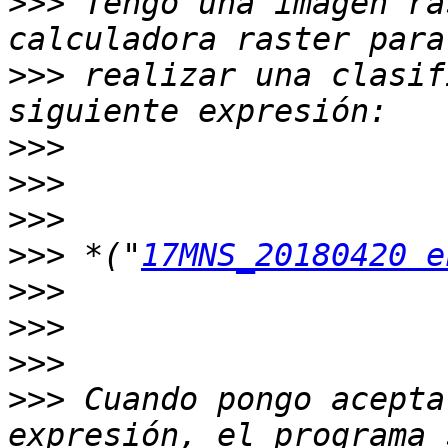
>>>
 Tengo una imagen ra
>>>
 realizar una clasif
>>>
>>>
>>>
>>>
 *("
17MNS_20180420 e
>>>
>>>
>>>
>>>
 Cuando pongo acepta