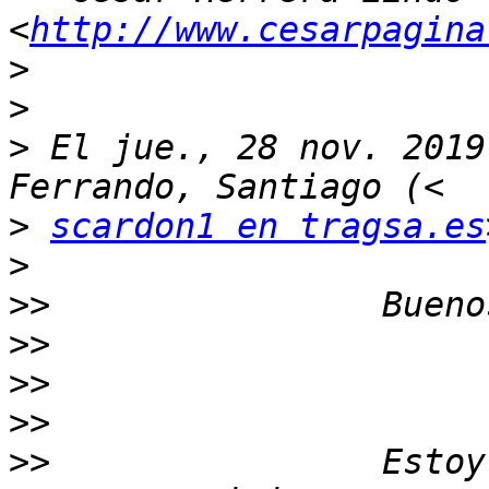
<
http://www.cesarpagina
>
>
>
 El jue., 28 nov. 2019
>
scardon1 en tragsa.es
>
>>
>>
>>
>>
>>
                Estoy