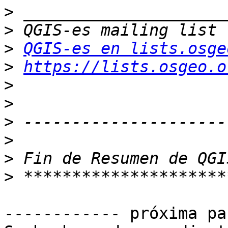
>
>
>
QGIS-es en lists.osge
>
https://lists.osgeo.o
>
>
>
>
>
>
------------ próxima pa