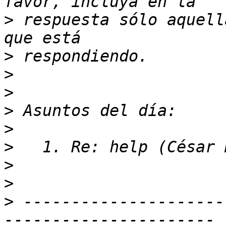
>
 respuesta sólo aquell
>
>
>
>
>
>
>
>
>
 ---------------------