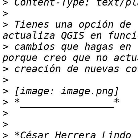
>
>
>
 Tienes una opción de 
>
 cambios que hagas en 
>
>
>
>
>
>
>
 *César Herrera Lindo 