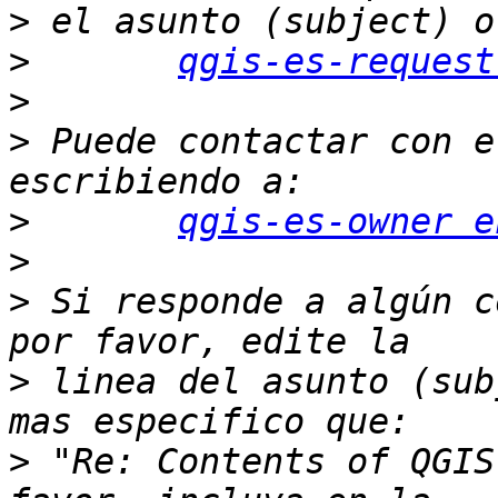
>
>
qgis-es-request
>
>
 Puede contactar con e
>
qgis-es-owner e
>
>
 Si responde a algún c
>
 linea del asunto (sub
>
 "Re: Contents of QGIS