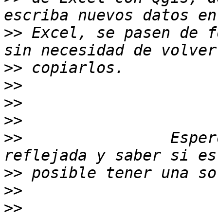
>>
 Excel, se pasen de f
>>
>>
>>
>>
>>
                Esper
>>
>>
>>