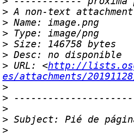
>
>
>
>
>
>
>
 URL: <
http://lists.os
es/attachments/20191128
>
>
>
>
>