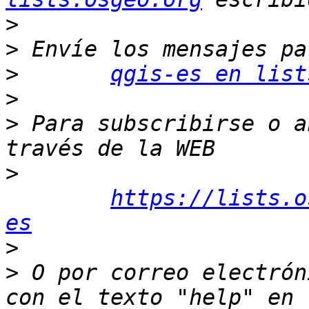
>
>
>
qgis-es en list
>
>
 Para subscribirse o a
>
https://lists.o
es
>
>
 O por correo electrón