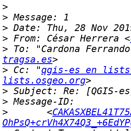
>
>
>
>
 From: César Herrera <
>
 To: "Cardona Ferrando
tragsa.es
>
 Cc: "
qgis-es en lists
lists.osgeo.org
>
>
>
 	<
CAKASXBEL41T75
OhPsQ+crVh4X74Q3_+6EdYP