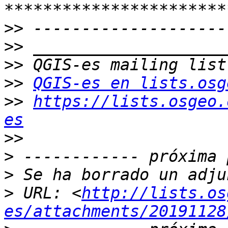
>>
>>
>>
>>
QGIS-es en lists.osg
>>
https://lists.osgeo.
es
>>
>
>
>
 URL: <
http://lists.os
es/attachments/20191128