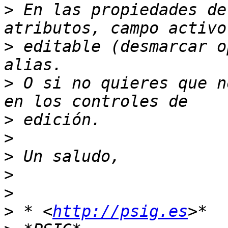
>
 En las propiedades de
>
 editable (desmarcar o
>
 O si no quieres que n
>
>
>
>
>
>
 * <
http://psig.es