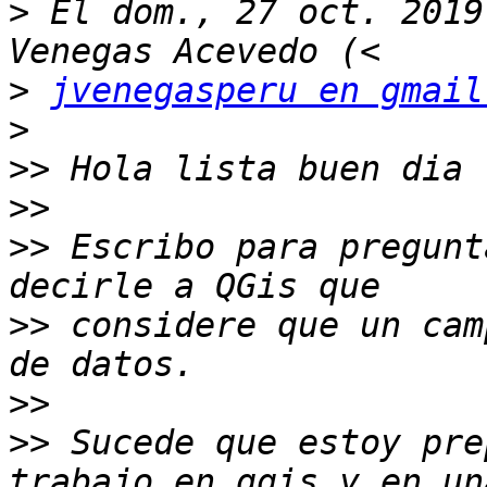
>
 El dom., 27 oct. 2019
>
jvenegasperu en gmail
>
>>
>>
>>
 Escribo para pregunt
>>
 considere que un cam
>>
>>
 Sucede que estoy pre