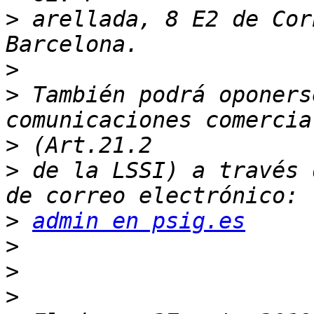
>
 arellada, 8 E2 de Cor
>
>
 También podrá oponers
>
>
 de la LSSI) a través 
>
admin en psig.es
>
>
>