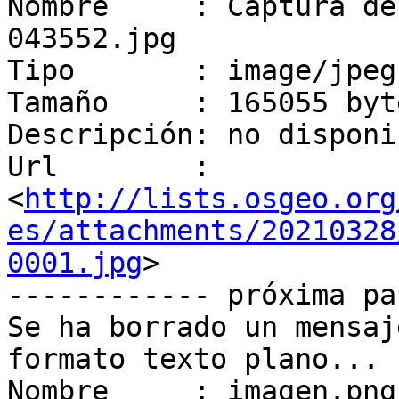
Nombre     : Captura de
043552.jpg

Tipo       : image/jpeg

Tamaño     : 165055 byte
Descripción: no disponib
Url        : 
<
http://lists.osgeo.org
es/attachments/20210328
0001.jpg
>

------------ próxima pa
Se ha borrado un mensaj
formato texto plano...

Nombre     : imagen.png
