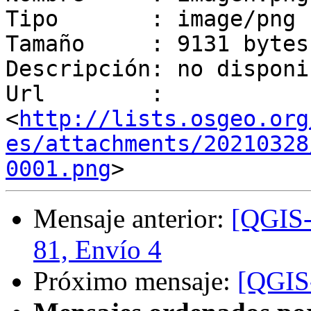
Tipo       : image/png

Tamaño     : 9131 bytes

Descripción: no disponib
Url        : 
<
http://lists.osgeo.org
es/attachments/20210328
0001.png
Mensaje anterior:
[QGIS-
81, Envío 4
Próximo mensaje:
[QGIS-