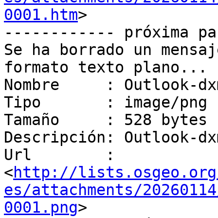
0001.htm
>

------------ próxima pa
Se ha borrado un mensaj
formato texto plano...

Nombre     : Outlook-dx
Tipo       : image/png

Tamaño     : 528 bytes

Descripción: Outlook-dx
Url        : 
<
http://lists.osgeo.org
es/attachments/20260114
0001.png
>
