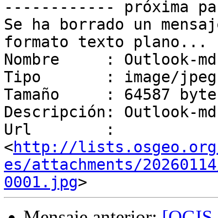
------------ próxima pa
Se ha borrado un mensaj
formato texto plano...

Nombre     : Outlook-md
Tipo       : image/jpeg

Tamaño     : 64587 bytes
Descripción: Outlook-md
Url        : 
<
http://lists.osgeo.org
es/attachments/20260114
0001.jpg
Mensaje anterior:
[QGIS-