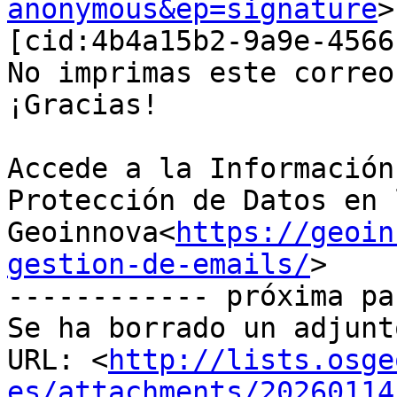
anonymous&ep=signature
>

[cid:4b4a15b2-9a9e-4566
No imprimas este correo
¡Gracias!

Accede a la Información
Protección de Datos en 
Geoinnova<
https://geoin
gestion-de-emails/
>

------------ próxima pa
Se ha borrado un adjunt
URL: <
http://lists.osge
es/attachments/20260114